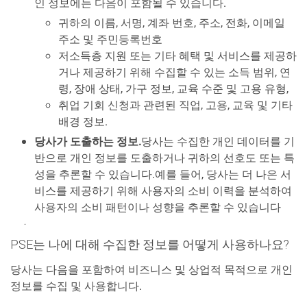
인 정보에는 다음이 포함될 수 있습니다.
귀하의 이름, 서명, 계좌 번호, 주소, 전화, 이메일
주소 및 주민등록번호
저소득층 지원 또는 기타 혜택 및 서비스를 제공하
거나 제공하기 위해 수집할 수 있는 소득 범위, 연
령, 장애 상태, 가구 정보, 교육 수준 및 고용 유형,
취업 기회 신청과 관련된 직업, 고용, 교육 및 기타
배경 정보.
당사가 도출하는 정보.
당사는 수집한 개인 데이터를 기
반으로 개인 정보를 도출하거나 귀하의 선호도 또는 특
성을 추론할 수 있습니다.예를 들어, 당사는 더 나은 서
비스를 제공하기 위해 사용자의 소비 이력을 분석하여
사용자의 소비 패턴이나 성향을 추론할 수 있습니다
.
PSE는 나에 대해 수집한 정보를 어떻게 사용하나요?
당사는 다음을 포함하여 비즈니스 및 상업적 목적으로 개인
정보를 수집 및 사용합니다.