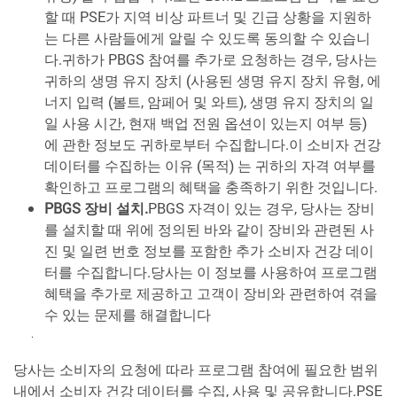
할 때 PSE가 지역 비상 파트너 및 긴급 상황을 지원하
는 다른 사람들에게 알릴 수 있도록 동의할 수 있습니
다.귀하가 PBGS 참여를 추가로 요청하는 경우, 당사는
귀하의 생명 유지 장치 (사용된 생명 유지 장치 유형, 에
너지 입력 (볼트, 암페어 및 와트), 생명 유지 장치의 일
일 사용 시간, 현재 백업 전원 옵션이 있는지 여부 등)
에 관한 정보도 귀하로부터 수집합니다.이 소비자 건강
데이터를 수집하는 이유 (목적) 는 귀하의 자격 여부를
확인하고 프로그램의 혜택을 충족하기 위한 것입니다.
PBGS 장비 설치.
PBGS 자격이 있는 경우, 당사는 장비
를 설치할 때 위에 정의된 바와 같이 장비와 관련된 사
진 및 일련 번호 정보를 포함한 추가 소비자 건강 데이
터를 수집합니다.당사는 이 정보를 사용하여 프로그램
혜택을 추가로 제공하고 고객이 장비와 관련하여 겪을
수 있는 문제를 해결합니다
.
당사는 소비자의 요청에 따라 프로그램 참여에 필요한 범위
내에서 소비자 건강 데이터를 수집, 사용 및 공유합니다.PSE