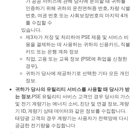
가 공공 서비스에 관해 당사에 문의할 때 귀하를
인증하기 위해 귀하의 운전면허증 번호, 차량 식별
번호, 여권 번호 또는 사회보장번호의 마지막 4개
를 수집할 수
있습니다.
제3자가 저장 및 처리하여 PSE 제품 및 서비스 비
용을 결제하는 데 사용하는 귀하의 신용카드, 직불
카드 또는 은행 계좌 정보
직업, 고용 또는 교육 정보 (PSE에 취업을 신청한
경우),
귀하가 당사에 제공하기로 선택한 기타 모든 개인
정보.
귀하가 당사의 유틸리티 서비스를 사용할 때 당사가 받
는 정보.
PSE 유틸리티 서비스 고객인 경우 당사의 가스
및 전기 계량기는 에너지 소비, 진단 및 연결 정보, 계량
기 ID, 계량기 상태 데이터와 같은 정보를 수집합니다.
태양광 고객의 경우 계량기는 사용자가 전력망에 다시
공급한 전기량을 수집합니다
.