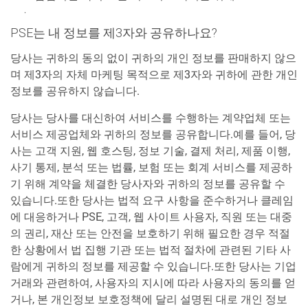
.
PSE는 내 정보를 제3자와 공유하나요?
당사는 귀하의 동의 없이 귀하의 개인 정보를 판매하지 않으
며 제3자의 자체 마케팅 목적으로 제3자와 귀하에 관한 개인
정보를 공유하지 않습니다.
당사는 당사를 대신하여 서비스를 수행하는 계약업체 또는
서비스 제공업체와 귀하의 정보를 공유합니다.예를 들어, 당
사는 고객 지원, 웹 호스팅, 정보 기술, 결제 처리, 제품 이행,
사기 통제, 분석 또는 법률, 보험 또는 회계 서비스를 제공하
기 위해 계약을 체결한 당사자와 귀하의 정보를 공유할 수
있습니다.또한 당사는 법적 요구 사항을 준수하거나 클레임
에 대응하거나 PSE, 고객, 웹 사이트 사용자, 직원 또는 대중
의 권리, 재산 또는 안전을 보호하기 위해 필요한 경우 적절
한 상황에서 법 집행 기관 또는 법적 절차에 관련된 기타 사
람에게 귀하의 정보를 제공할 수 있습니다.또한 당사는 기업
거래와 관련하여, 사용자의 지시에 따라 사용자의 동의를 얻
거나, 본 개인정보 보호정책에 달리 설명된 대로 개인 정보