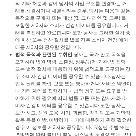
의 기타 처분과 같이 당사의 사업 구조를 변경하는 거
래를 체결하거나 체결하려는 경우, 당사는 다음과 같은
목적으로 구매자 또는 대상 (및 그 대리인 및 고문) 을
포함한 제3자와 소비자 건강 데이터를 공유합니다. 거
래를 촉진하고 완료합니다.또한 당사는 그러한 절차 중
에 파산 또는 청산 절차를 밟을 경우 소비자 건강 데이
터를 제3자와 공유할 것입니다.
법적 목적과 관련된 수취인.
당사는 국가 안보 목적을
포함하여 법원 명령, 소환장, 정부/규제 기관, 법 집행
또는 법적 절차에 대응하기 위해 법적으로 요구되는 경
우 소비자 건강 데이터를 공유할 수 있습니다.당사는
법적 권리를 확립, 보호 또는 행사하거나 서비스 약관이
나 기타 계약을 집행하거나 법적 청구 또는 요구를 방
어하기 위해 필요에 따라 법률 고문 또는 감사자와 소
비자 건강 데이터를 공유할 수 있습니다.또한 당사는
보안 사고, 신원 도용, 사기, 괴롭힘, 악의적 또는 기만적
활동 등을 예방, 예방하거나 이에 대응하기 위해 필요한
경우 이 정보를 제3자와 공유합니다. 워싱턴 주법 또는
연방법에 따라 불법인 활동, 시스템의 무결성 또는 보안