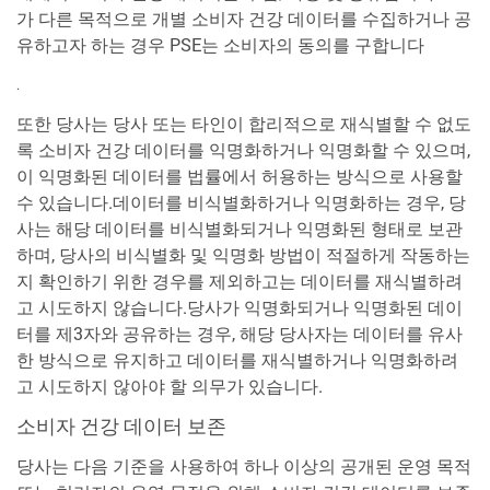
가 다른 목적으로 개별 소비자 건강 데이터를 수집하거나 공
유하고자 하는 경우 PSE는 소비자의 동의를 구합니다
.
또한 당사는 당사 또는 타인이 합리적으로 재식별할 수 없도
록 소비자 건강 데이터를 익명화하거나 익명화할 수 있으며,
이 익명화된 데이터를 법률에서 허용하는 방식으로 사용할
수 있습니다.데이터를 비식별화하거나 익명화하는 경우, 당
사는 해당 데이터를 비식별화되거나 익명화된 형태로 보관
하며, 당사의 비식별화 및 익명화 방법이 적절하게 작동하는
지 확인하기 위한 경우를 제외하고는 데이터를 재식별하려
고 시도하지 않습니다.당사가 익명화되거나 익명화된 데이
터를 제3자와 공유하는 경우, 해당 당사자는 데이터를 유사
한 방식으로 유지하고 데이터를 재식별하거나 익명화하려
고 시도하지 않아야 할 의무가 있습니다.
소비자 건강 데이터 보존
당사는 다음 기준을 사용하여 하나 이상의 공개된 운영 목적