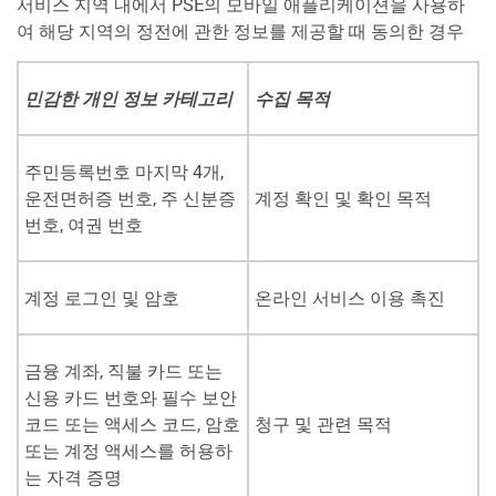
서비스 지역 내에서 PSE의 모바일 애플리케이션을 사용하
여 해당 지역의 정전에 관한 정보를 제공할 때 동의한 경우
민감한 개인 정보 카테고리
수집 목적
주민등록번호 마지막 4개,
운전면허증 번호, 주 신분증
계정 확인 및 확인 목적
번호, 여권 번호
계정 로그인 및 암호
온라인 서비스 이용 촉진
금융 계좌, 직불 카드 또는
신용 카드 번호와 필수 보안
코드 또는 액세스 코드, 암호
청구 및 관련 목적
또는 계정 액세스를 허용하
는 자격 증명