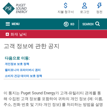
지불 청구서
로그인
정전
MENU
KO
SEARCH
화재 날씨
고객 정보에 관한 공지
다음으로 이동:
개인정보 보호 정책
캘리포니아 프라이버시 권리
소비자 건강 데이터 보호 정책
이 통지는 Puget Sound Energy가 고객-유틸리티 관계를 통
해 수집된 고객 정보를 포함하여 귀하의 개인 정보 (예: 이름,
주소, 전화 번호 및 기타 개인 정보) 를 처리하는 방법을 설명