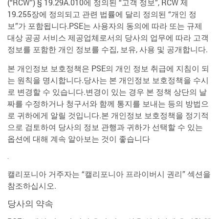
(“RCW”) § 19.29A.010에 정의된 “고객 정보”, RCW 제
19.255장에 정의되고 관련 법률에 달리 정의된 “개인 정
보”가 포함됩니다.PSE는 사용자의 동의에 따라 또는 규제
대상 공공 서비스 제공업체로서의 당사의 업무에 따라 고객
정보를 포함한 개인 정보를 수집, 보유, 사용 및 공개합니다.
본 개인정보 보호정책은 PSE의 개인 정보 취급에 지침이 되
는 원칙을 명시합니다.당사는 본 개인정보 보호정책을 수시
로 변경할 수 있습니다.변경이 있는 경우 본 정책 상단의 날
짜를 수정하거나 청구서와 함께 통지를 보내는 등의 방법으
로 귀하에게 알릴 것입니다.본 개인정보 보호정책을 정기적
으로 검토하여 당사의 정보 관행과 귀하가 선택할 수 있는
옵션에 대해 계속 알아보는 것이 좋습니다
.
캘리포니아 거주자는 “캘리포니아 프라이버시 권리” 섹션을
참조하십시오.
당사의 약속