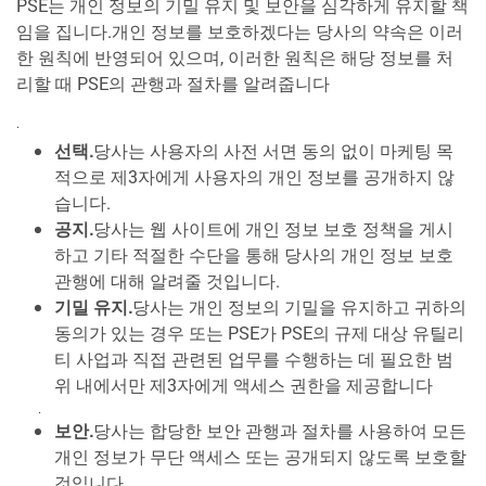
PSE는 개인 정보의 기밀 유지 및 보안을 심각하게 유지할 책
임을 집니다.개인 정보를 보호하겠다는 당사의 약속은 이러
한 원칙에 반영되어 있으며, 이러한 원칙은 해당 정보를 처
리할 때 PSE의 관행과 절차를 알려줍니다
.
선택.
당사는 사용자의 사전 서면 동의 없이 마케팅 목
적으로 제3자에게 사용자의 개인 정보를 공개하지 않
습니다.
공지.
당사는 웹 사이트에 개인 정보 보호 정책을 게시
하고 기타 적절한 수단을 통해 당사의 개인 정보 보호
관행에 대해 알려줄 것입니다.
기밀 유지.
당사는 개인 정보의 기밀을 유지하고 귀하의
동의가 있는 경우 또는 PSE가 PSE의 규제 대상 유틸리
티 사업과 직접 관련된 업무를 수행하는 데 필요한 범
위 내에서만 제3자에게 액세스 권한을 제공합니다
.
보안.
당사는 합당한 보안 관행과 절차를 사용하여 모든
개인 정보가 무단 액세스 또는 공개되지 않도록 보호할
것입니다