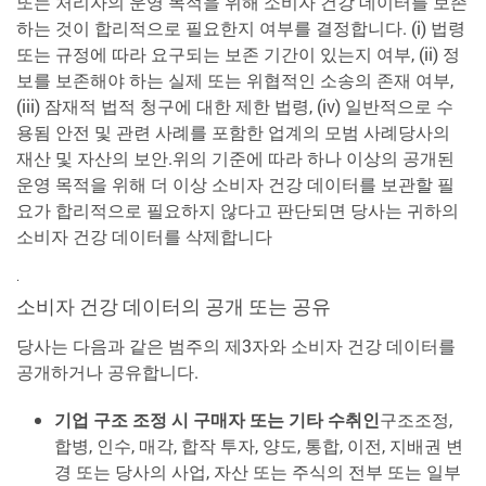
또는 처리자의 운영 목적을 위해 소비자 건강 데이터를 보존
하는 것이 합리적으로 필요한지 여부를 결정합니다. (i) 법령
또는 규정에 따라 요구되는 보존 기간이 있는지 여부, (ii) 정
보를 보존해야 하는 실제 또는 위협적인 소송의 존재 여부,
(iii) 잠재적 법적 청구에 대한 제한 법령, (iv) 일반적으로 수
용됨 안전 및 관련 사례를 포함한 업계의 모범 사례당사의
재산 및 자산의 보안.위의 기준에 따라 하나 이상의 공개된
운영 목적을 위해 더 이상 소비자 건강 데이터를 보관할 필
요가 합리적으로 필요하지 않다고 판단되면 당사는 귀하의
소비자 건강 데이터를 삭제합니다
.
소비자 건강 데이터의 공개 또는 공유
당사는 다음과 같은 범주의 제3자와 소비자 건강 데이터를
공개하거나 공유합니다.
기업 구조 조정 시 구매자 또는 기타 수취인
구조조정,
합병, 인수, 매각, 합작 투자, 양도, 통합, 이전, 지배권 변
경 또는 당사의 사업, 자산 또는 주식의 전부 또는 일부