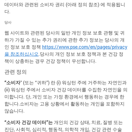
데이터와 관련된 소비자 권리 (아래 정의 참조) 에 적용됩니
다.
당사
웹 사이트와 관련된 당사의 일반 개인 정보 보호 관행 및 귀
하가 가질 수 있는 추가 권리에 관한 추가 정보는 당사의 개
인 정보 보호 정책
https://www.pse.com/en/pages/privacy
을 참조하십시오
.당사의 개인 정보 보호 정책과 본 건강 정
책이 상충하는 경우 건강 정책이 우선합니다.
관련 정의
“소비자
" (또는 “귀하”) 란 (i) 워싱턴 주에 거주하는 자연인과
(ii) 워싱턴 주에서 소비자 건강 데이터를 수집한 자연인을 의
미합니다. 단, 개인 또는 가정 환경에서 행동하는 경우에 한
합니다.소비자는 고용 상황에서 활동하는 개인을 포함하지
않습니다.
“소비자 건강 데이터”는
개인의 건강 상태, 치료, 질병 또는
진단, 사회적, 심리적, 행동적, 의학적 개입, 건강 관련 수술