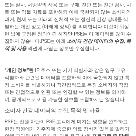
또는 절차, 처방약의 사용 또는 구매, 진단 또는 진단 검사, 치
료 또는 약물 치료를 포함하되 이에 국한되지 않는 소비자의
과거, 현재 또는 미래의 신체적 또는 정신적 건강 상태를 식
별하는 개인 정보 (아래에 정의) 를 의미합니다.이것이 워싱
턴 법에 규정된 정의이긴 하지만 PSE는 이 데이터를 많이 수
집하지 않습니다.PSE는 아래
소비자 건강 데이터의 수집, 목
적 및 사용
섹션에 나열된 정보만 수집합니다
.
“개인 정보”란
IP 주소 또는 기기 식별자와 같은 영구 고유
식별자와 관련된 데이터를 포함하되 이에 국한되지 않고 특
정 소비자를 식별하거나 직간접적으로 특정 소비자와 직접
또는 간접적으로 연관 또는 연결할 수 있는 정보를 의미하
며, 공개적으로 이용 가능한 정보를 포함하지는 않습니다.
소비자 건강 데이터의 수집, 목적 및 사용
PSE는 전원 차단이 PSE 고객에게 미치는 영향을 완화하고
현장 직원에게 거주지에 중요한 의료 장비가 있음을 알리기
위해 고안된 생명 유지 및 의료 응급 상황
프로그램 (“LSME