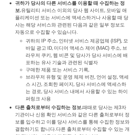
귀하가 당사의 다른 서비스를 이용할 때 수집하는 정
보.
유틸리티 서비스 이외의 당사 웹 사이트, 모바일 애
플리케이션 또는 서비스에 액세스하거나 사용할 때 당
사는 해당 서비스와 관련된 다음과 같은 일부 정보도
자동으로 수집할 수 있습니다.
귀하의 IP 주소, 인터넷 서비스 제공업체 (ISP), 모
바일 광고 ID, 미디어 액세스 제어 (MAC) 주소, 브
라우저 쿠키, 웹 비콘 및 당사가 당사 서비스에 배
포하는 유사 기술과 관련된 식별자
구매한 제품 또는 서비스 기록,
브라우저 유형 및 운영 체제 버전, 언어 설정, 액세
스 시간, 조회한 페이지, 당사 서비스에 액세스하
는 경로, 당사 서비스 내에서 사용할 수 있는 하이
퍼링크 사용
다른 출처로부터 수집하는 정보.
때때로 당사는 제3자
기관이나 신원 확인 서비스와 같은 다른 출처로부터 정
보를 입수하고 이를 당사 서비스를 통해 수집한 정보와
결합하기도 합니다.다른 출처로부터 수집할 수 있는 개