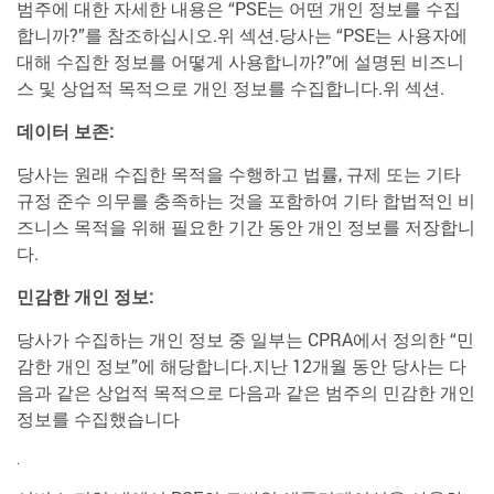
범주에 대한 자세한 내용은 “PSE는 어떤 개인 정보를 수집
합니까?”를 참조하십시오.위 섹션.당사는 “PSE는 사용자에
대해 수집한 정보를 어떻게 사용합니까?”에 설명된 비즈니
스 및 상업적 목적으로 개인 정보를 수집합니다.위 섹션.
데이터 보존:
당사는 원래 수집한 목적을 수행하고 법률, 규제 또는 기타
규정 준수 의무를 충족하는 것을 포함하여 기타 합법적인 비
즈니스 목적을 위해 필요한 기간 동안 개인 정보를 저장합니
다.
민감한 개인 정보:
당사가 수집하는 개인 정보 중 일부는 CPRA에서 정의한 “민
감한 개인 정보”에 해당합니다.지난 12개월 동안 당사는 다
음과 같은 상업적 목적으로 다음과 같은 범주의 민감한 개인
정보를 수집했습니다
.