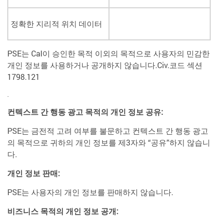
정확한 지리적 위치 데이터
PSE는 Cal이 승인한 목적 이외의 목적으로 사용자의 민감한
개인 정보를 사용하거나 공개하지 않습니다.Civ.코드 섹션
1798.121
.
컨텍스트 간 행동 광고 목적의 개인 정보 공유:
PSE는 금전적 고려 여부를 불문하고 컨텍스트 간 행동 광고
의 목적으로 귀하의 개인 정보를 제3자와 “공유”하지 않습니
다.
개인 정보 판매:
PSE는 사용자의 개인 정보를 판매하지 않습니다.
비즈니스 목적의 개인 정보 공개: