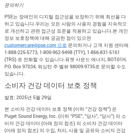
문의하기
PSE는 장애인의 디지털 접근성을 보장하기 위해 최선을 다
하고 있습니다.우리는 모든 사람의 사용자 경험을 지속적으
로 개선하고 관련 접근성 표준을 적용하고 있습니다.본 개인
정보 보호정책에 대해 궁금한 점이 있으면
customercare@pse.com 으로
문의하거나 고객 지원 센터에
1-888-225-5773, 1-800-962-9498 (TTY), 1-866-831-5161
(TRS) 로 전화할 수 있습니다.퓨젯 사운드 에너지, BOT-01H,
P.O. Box 97034, 워싱턴 주 벨뷰 98009-9735로 문의할 수도
있습니다.
소비자 건강 데이터 보호 정책
발효: 2025년 5월 29일
본 소비자 건강 데이터 보호 정책 (이하 “건강 정책”) 은
Puget Sound Energy, Inc. (이하 “PSE”, “당사”, “당사”) 의 소
비자 건강 데이터 (아래 정의 참조) 의 소비자 건강 데이터
(아래 정의 참조) 의 수집, 처리, 사용 및 공유와 소비자 건강