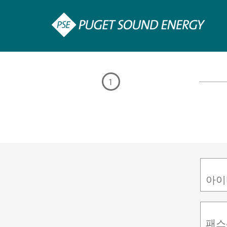
1
아이
패스