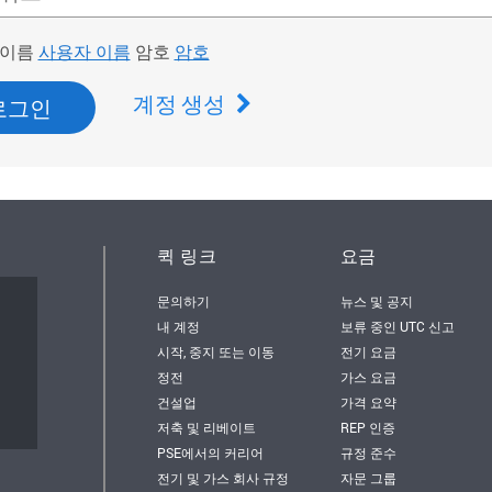
 이름
암호
사용자 이름
암호
계정 생성
로그인
퀵 링크
요금
문의하기
뉴스 및 공지
서
내 계정
보류 중인 UTC 신고
시작, 중지 또는 이동
전기 요금
정전
가스 요금
건설업
가격 요약
저축 및 리베이트
REP 인증
PSE에서의 커리어
규정 준수
전기 및 가스 회사 규정
자문 그룹