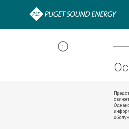
1
Ос
Предст
свяжет
Однако
информ
обслуж