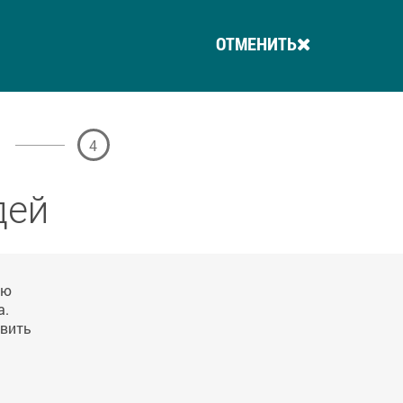
ОТМЕНИТЬ
4
дей
ию
а.
авить