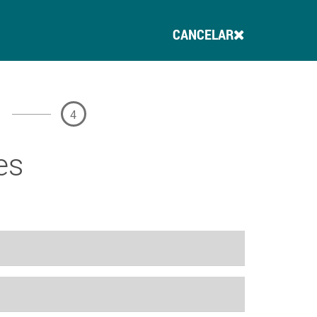
CANCELAR
4
es