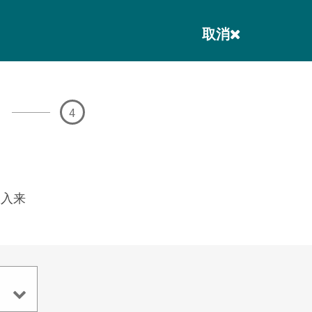
取消
4
收入来