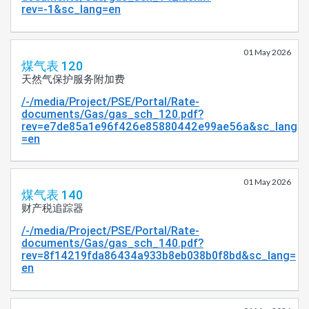
rev=-1&sc_lang=en
01 May 2026
煤气表 120
天然气保护服务附加费
/-/media/Project/PSE/Portal/Rate-
documents/Gas/gas_sch_120.pdf?
rev=e7de85a1e96f426e85880442e99ae56a&sc_lang
=en
01 May 2026
煤气表 140
财产税追踪器
/-/media/Project/PSE/Portal/Rate-
documents/Gas/gas_sch_140.pdf?
rev=8f14219fda86434a933b8eb038b0f8bd&sc_lang=
en