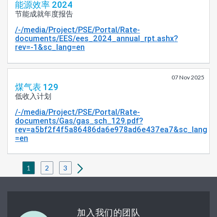
能源效率 2024
节能成就年度报告
/-/media/Project/PSE/Portal/Rate-
documents/EES/ees_2024_annual_rpt.ashx?
rev=-1&sc_lang=en
07 Nov 2025
煤气表 129
低收入计划
/-/media/Project/PSE/Portal/Rate-
documents/Gas/gas_sch_129.pdf?
rev=a5bf2f4f5a86486da6e978ad6e437ea7&sc_lang
=en
1
2
3
加入我们的团队