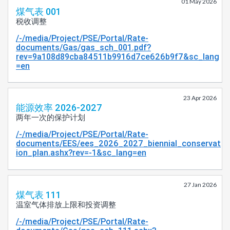
01 May 2026
煤气表 001
税收调整
/-/media/Project/PSE/Portal/Rate-
documents/Gas/gas_sch_001.pdf?
rev=9a108d89cba84511b9916d7ce626b9f7&sc_lang
=en
23 Apr 2026
能源效率 2026-2027
两年一次的保护计划
/-/media/Project/PSE/Portal/Rate-
documents/EES/ees_2026_2027_biennial_conservat
ion_plan.ashx?rev=-1&sc_lang=en
27 Jan 2026
煤气表 111
温室气体排放上限和投资调整
/-/media/Project/PSE/Portal/Rate-