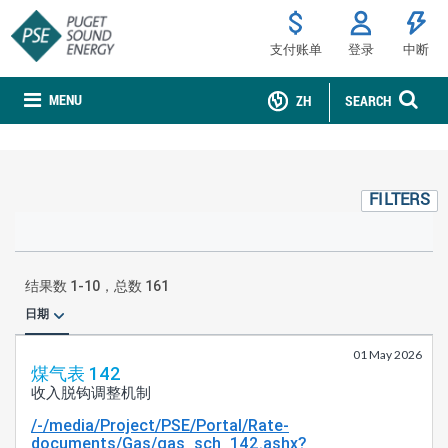
支付账单
登录
中断
MENU
ZH
SEARCH
FILTERS
结果数
1
-
10
，总数
161
日期
01 May 2026
煤气表 142
收入脱钩调整机制
/-/media/Project/PSE/Portal/Rate-
documents/Gas/gas_sch_142.ashx?