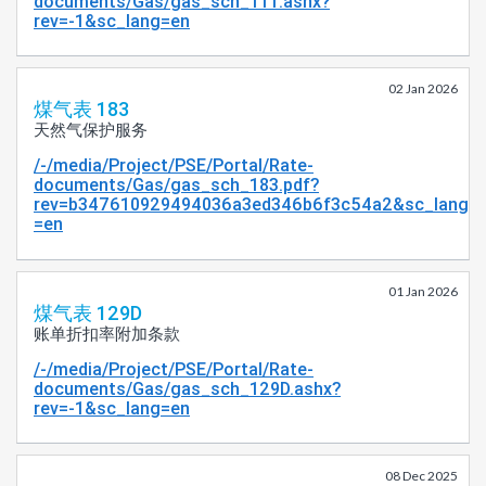
documents/Gas/gas_sch_111.ashx?
rev=-1&sc_lang=en
02 Jan 2026
煤气表 183
天然气保护服务
/-/media/Project/PSE/Portal/Rate-
documents/Gas/gas_sch_183.pdf?
rev=b347610929494036a3ed346b6f3c54a2&sc_lang
=en
01 Jan 2026
煤气表 129D
账单折扣率附加条款
/-/media/Project/PSE/Portal/Rate-
documents/Gas/gas_sch_129D.ashx?
rev=-1&sc_lang=en
08 Dec 2025