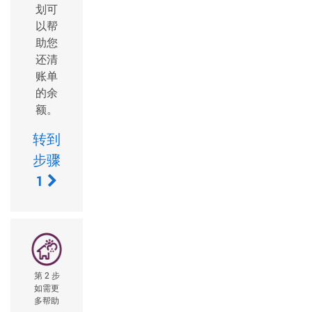
划可
以帮
助您
还清
账单
的余
额。
转到
步骤
1
第 2 步
如需更
多帮助