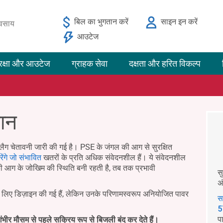
बिल का भुगतान करें
साइन इन करें
यवसाय
आउटेज
रक्षा और आउटेज
ग्राहक सेवा
दक्षता और हरित विकल्प
मान
लैग चेतावनी जारी की गई है। PSE के जंगल की आग से सुरक्षित
ेंगे जो संभावित
खतरों के प्रति अधिक संवेदनशील हैं। ये संवेदनशील
ी आग के जोखिम की स्थिति बनी रहती है, तब तक प्रभावी
स
अ
के लिए डिज़ाइन की गई हैं, लेकिन उनके परिणामस्वरूप अनियोजित पावर
स
5
प
ंभीर मौसम से पहले सक्रिय रूप से बिजली बंद कर देते हैं।