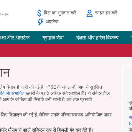
बिल का भुगतान करें
साइन इन करें
यवसाय
आउटेज
रक्षा और आउटेज
ग्राहक सेवा
दक्षता और हरित विकल्प
मान
लैग चेतावनी जारी की गई है। PSE के जंगल की आग से सुरक्षित
ेंगे जो संभावित
खतरों के प्रति अधिक संवेदनशील हैं। ये संवेदनशील
ी आग के जोखिम की स्थिति बनी रहती है, तब तक प्रभावी
स
अ
के लिए डिज़ाइन की गई हैं, लेकिन उनके परिणामस्वरूप अनियोजित पावर
स
5
प
ंभीर मौसम से पहले सक्रिय रूप से बिजली बंद कर देते हैं।