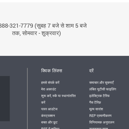
888-321-7779 (सुबह 7 बजे से शाम 5 बजे
तक, सोमवार - शुक्रवार)
क्विक लिंक्स
दरें
हमसे संपर्क करें
समाचार और सूचनाएँ
मेरा अकाउंट
लंबित यूटीसी फाइलिंग
शुरू करें, रुकें या स्थानांतरित
इलेक्ट्रिक टैरिफ
करें
गैस टैरिफ़
पावर आउटेज
मूल्य सारांश
कंस्ट्रक्शन
REP प्रमाणीकरण
बचत और छूट
विनियामक अनुपालन
PSE में करियर
सलाहकार समूह