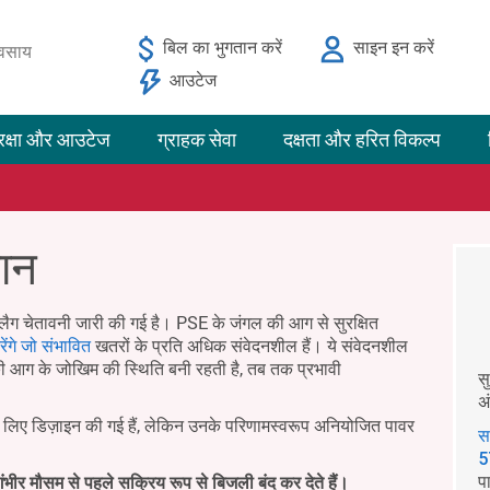
बिल का भुगतान करें
साइन इन करें
यवसाय
आउटेज
रक्षा और आउटेज
ग्राहक सेवा
दक्षता और हरित विकल्प
मान
लैग चेतावनी जारी की गई है। PSE के जंगल की आग से सुरक्षित
ेंगे जो संभावित
खतरों के प्रति अधिक संवेदनशील हैं। ये संवेदनशील
ी आग के जोखिम की स्थिति बनी रहती है, तब तक प्रभावी
स
अ
के लिए डिज़ाइन की गई हैं, लेकिन उनके परिणामस्वरूप अनियोजित पावर
स
5
प
ंभीर मौसम से पहले सक्रिय रूप से बिजली बंद कर देते हैं।