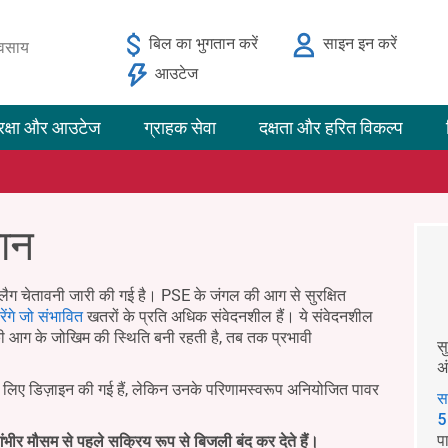
बिल का भुगतान करें
साइन इन करें
यवसाय
आउटेज
रक्षा और आउटेज
ग्राहक सेवा
दक्षता और हरित विकल्प
मान
लैग चेतावनी जारी की गई है। PSE के जंगल की आग से सुरक्षित
ेंगे जो संभावित
खतरों के प्रति अधिक संवेदनशील हैं। ये संवेदनशील
ी आग के जोखिम की स्थिति बनी रहती है, तब तक प्रभावी
स
अ
के लिए डिज़ाइन की गई हैं, लेकिन उनके परिणामस्वरूप अनियोजित पावर
स
5
प
ंभीर मौसम से पहले सक्रिय रूप से बिजली बंद कर देते हैं।