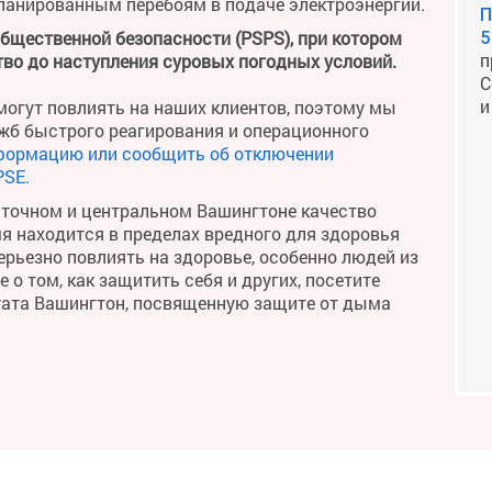
планированным перебоям в подаче электроэнергии.
П
общественной безопасности (PSPS), при котором
5
п
во до наступления суровых погодных условий.
С
и
огут повлиять на наших клиентов, поэтому мы
жб быстрого реагирования и операционного
формацию или сообщить об отключении
PSE.
сточном и центральном Вашингтоне качество
мя находится в пределах вредного для здоровья
рьезно повлиять на здоровье, особенно людей из
о том, как защитить себя и других, посетите
тата Вашингтон, посвященную защите от дыма