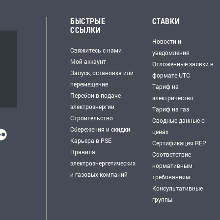
БЫСТРЫЕ
СТАВКИ
ССЫЛКИ
Новости и
Свяжитесь с нами
уведомления
Мой аккаунт
Отложенные заявки в
Запуск, остановка или
формате UTC
перемещение
Тариф на
Перебои в подаче
электричество
электроэнергии
Тариф на газ
Строительство
Сводные данные о
Сбережения и скидки
ценах
Карьера в PSE
Сертификация REP
Правила
Соответствие
электроэнергетических
нормативным
и газовых компаний
требованиям
Консультативные
группы