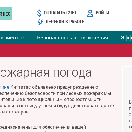
ОПЛАТИТЬ СЧЕТ
ВОЙТИ
ЗНЕС
ПЕРЕБОИ В РАБОТЕ
 клиентов
Безопасность и отключения
Эфф
пожарная погода
лине
Киттитас объявлено предупреждение о
беспечению безопасности при лесных пожарах мы
твительные к потенциальным опасностям. Эти
Б
ваны в пятницу утром и будут действовать до тех
п
сных пожаров
э
н
м
предназначены для обеспечения вашей