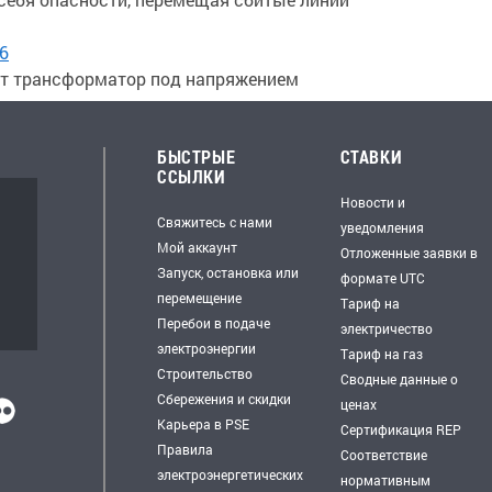
6
ют трансформатор под напряжением
БЫСТРЫЕ
СТАВКИ
ССЫЛКИ
Новости и
Свяжитесь с нами
уведомления
Мой аккаунт
Отложенные заявки в
Запуск, остановка или
формате UTC
перемещение
Тариф на
Перебои в подаче
электричество
электроэнергии
Тариф на газ
Строительство
Сводные данные о
Сбережения и скидки
ценах
Карьера в PSE
Сертификация REP
Правила
Соответствие
электроэнергетических
нормативным