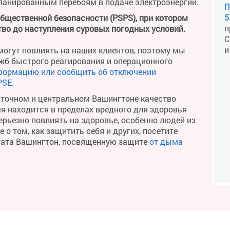
планированным перебоям в подаче электроэнергии.
П
общественной безопасности (PSPS), при котором
5
п
во до наступления суровых погодных условий.
С
и
огут повлиять на наших клиентов, поэтому мы
жб быстрого реагирования и операционного
формацию или сообщить об отключении
PSE.
сточном и центральном Вашингтоне качество
мя находится в пределах вредного для здоровья
рьезно повлиять на здоровье, особенно людей из
о том, как защитить себя и других, посетите
тата Вашингтон, посвященную защите
от дыма