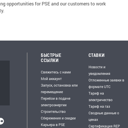
ing opportunities for PSE and our customers to work
ty.
БЫСТРЫЕ
СТАВКИ
ССЫЛКИ
Новости и
Свяжитесь с нами
уведомления
Мой аккаунт
Отложенные заявки в
Запуск, остановка или
формате UTC
перемещение
Тариф на
Перебои в подаче
электричество
электроэнергии
Тариф на газ
Строительство
Сводные данные о
Сбережения и скидки
ценах
Карьера в PSE
Сертификация REP