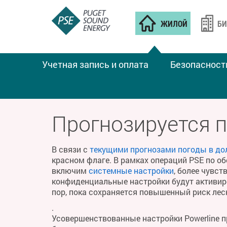
ЖИЛОЙ
БИ
Учетная запись и оплата
Безопасност
ПОЖАРНАЯ ПОГОДА
Прогнозируется 
В связи с
текущими прогнозами погоды в до
красном флаге. В рамках операций PSE по о
включим
системные настройки
, более чувс
конфиденциальные настройки будут активиро
пор, пока сохраняется повышенный риск ле
.
Усовершенствованные настройки Powerline 