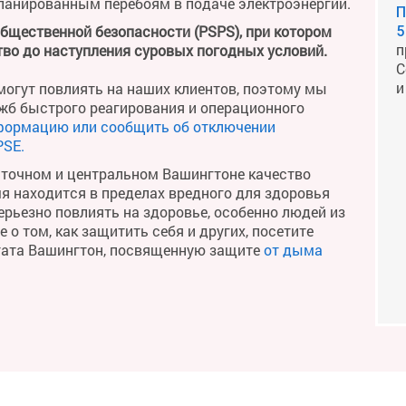
планированным перебоям в подаче электроэнергии.
П
общественной безопасности (PSPS), при котором
5
п
во до наступления суровых погодных условий.
С
и
огут повлиять на наших клиентов, поэтому мы
жб быстрого реагирования и операционного
формацию или сообщить об отключении
PSE.
сточном и центральном Вашингтоне качество
мя находится в пределах вредного для здоровья
рьезно повлиять на здоровье, особенно людей из
о том, как защитить себя и других, посетите
тата Вашингтон, посвященную защите
от дыма