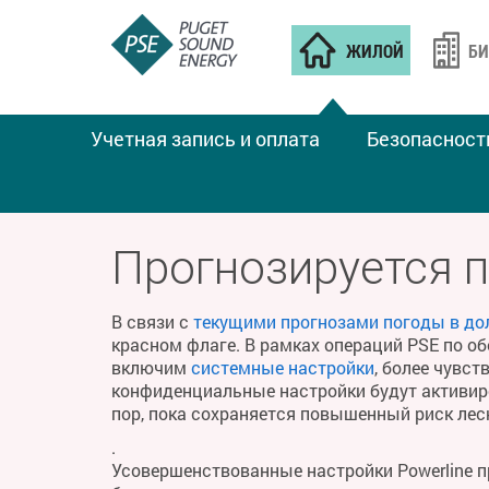
ЖИЛОЙ
БИ
Учетная запись и оплата
Безопасност
ПОЖАРНАЯ ПОГОДА
Прогнозируется 
В связи с
текущими прогнозами погоды в до
красном флаге. В рамках операций PSE по о
включим
системные настройки
, более чувс
конфиденциальные настройки будут активиро
пор, пока сохраняется повышенный риск ле
.
Усовершенствованные настройки Powerline 