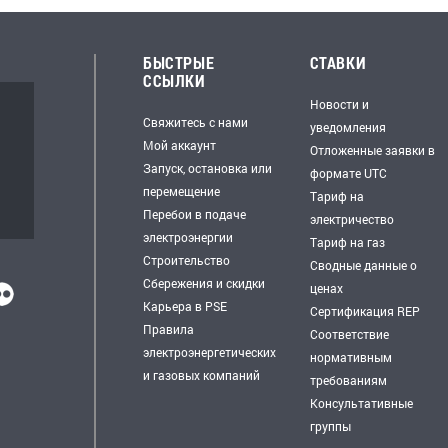
БЫСТРЫЕ
СТАВКИ
ССЫЛКИ
Новости и
Свяжитесь с нами
уведомления
Мой аккаунт
Отложенные заявки в
Запуск, остановка или
формате UTC
перемещение
Тариф на
Перебои в подаче
электричество
электроэнергии
Тариф на газ
Строительство
Сводные данные о
Сбережения и скидки
ценах
Карьера в PSE
Сертификация REP
Правила
Соответствие
электроэнергетических
нормативным
и газовых компаний
требованиям
Консультативные
группы