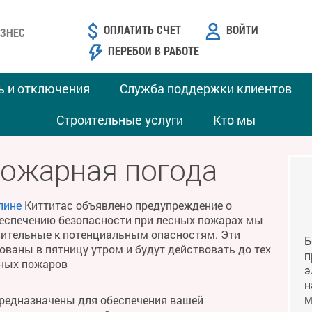
ОПЛАТИТЬ СЧЕТ
ВОЙТИ
ЗНЕС
ПЕРЕБОИ В РАБОТЕ
ь и отключения
Служба поддержки клиентов
Строительные услуги
Кто мы
пожарная погода
лине
Киттитас объявлено предупреждение о
беспечению безопасности при лесных пожарах мы
твительные к потенциальным опасностям. Эти
Б
ваны в пятницу утром и будут действовать до тех
п
сных пожаров
э
н
м
предназначены для обеспечения вашей