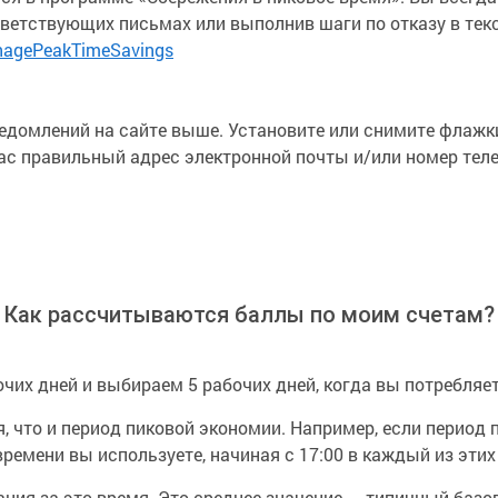
тветствующих письмах или выполнив шаги по отказу в те
agePeakTimeSavings
едомлений на сайте выше. Установите или снимите флажки
нас правильный адрес электронной почты и/или номер тел
Как рассчитываются баллы по моим счетам?
их дней и выбираем 5 рабочих дней, когда вы потребляет
, что и период пиковой экономии. Например, если период
 времени вы используете, начиная с 17:00 в каждый из этих
ния за это время. Это среднее значение — типичный базо