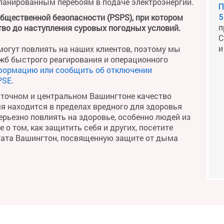
планированным перебоям в подаче электроэнергии.
П
общественной безопасности (PSPS), при котором
5
п
во до наступления суровых погодных условий.
С
и
огут повлиять на наших клиентов, поэтому мы
жб быстрого реагирования и операционного
формацию или сообщить об отключении
PSE.
сточном и центральном Вашингтоне качество
мя находится в пределах вредного для здоровья
рьезно повлиять на здоровье, особенно людей из
о том, как защитить себя и других, посетите
тата Вашингтон, посвященную защите от дыма