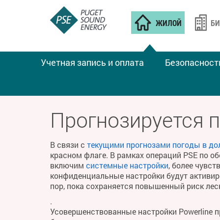
ЖИЛОЙ
БИ
Учетная запись и оплата
Безопасност
ПОЖАРНАЯ ПОГОДА
Прогнозируется 
В связи с
текущими прогнозами погоды в до
красном флаге. В рамках операций PSE по о
включим
системные настройки
, более чувс
конфиденциальные настройки будут активиро
пор, пока сохраняется повышенный риск ле
.
Усовершенствованные настройки Powerline 