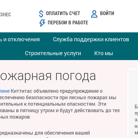
ОПЛАТИТЬ СЧЕТ
ВОЙТИ
ЗНЕС
ПЕРЕБОИ В РАБОТЕ
ь и отключения
Служба поддержки клиентов
Строительные услуги
Кто мы
пожарная погода
лине
Киттитас объявлено предупреждение о
беспечению безопасности при лесных пожарах мы
твительные к потенциальным опасностям. Эти
Б
ваны в пятницу утром и будут действовать до тех
п
сных пожаров
э
н
м
предназначены для обеспечения вашей