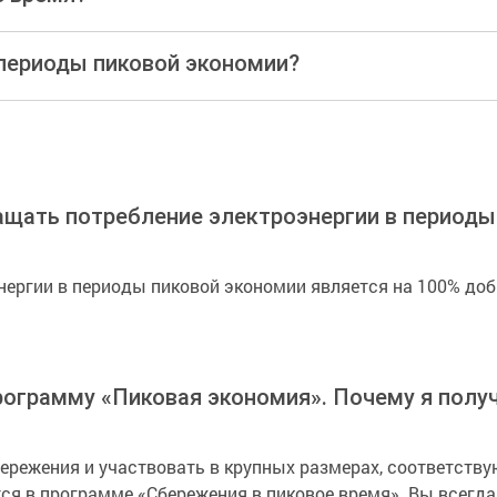
 периоды пиковой экономии?
ащать потребление электроэнергии в периоды
нергии в периоды пиковой экономии является на 100% доб
рограмму «Пиковая экономия». Почему я полу
режения и участвовать в крупных размерах, соответств
ся в программе «Сбережения в пиковое время». Вы всегда