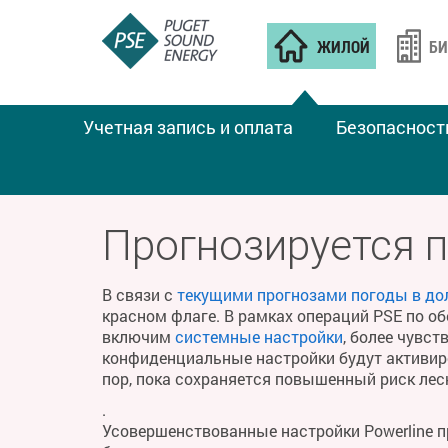
ЖИЛОЙ
БИ
Учетная запись и оплата
Безопасност
ПОЖАРНАЯ ПОГОДА
Прогнозируется 
В связи с
текущими прогнозами погоды в до
красном флаге. В рамках операций PSE по о
включим
системные настройки
, более чувс
конфиденциальные настройки будут активиро
пор, пока сохраняется повышенный риск ле
.
Усовершенствованные настройки Powerline 