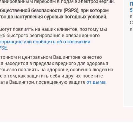
планированным перебоям в подаче электроэнергии.
П
общественной безопасности (PSPS), при котором
5
п
во до наступления суровых погодных условий.
С
и
огут повлиять на наших клиентов, поэтому мы
жб быстрого реагирования и операционного
формацию или сообщить об отключении
PSE.
сточном и центральном Вашингтоне качество
мя находится в пределах вредного для здоровья
рьезно повлиять на здоровье, особенно людей из
о том, как защитить себя и других, посетите
тата Вашингтон, посвященную защите
от дыма