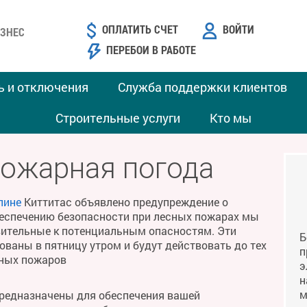
ОПЛАТИТЬ СЧЕТ
ВОЙТИ
ЗНЕС
ПЕРЕБОИ В РАБОТЕ
ь и отключения
Служба поддержки клиентов
Строительные услуги
Кто мы
пожарная погода
лине
Киттитас объявлено предупреждение о
беспечению безопасности при лесных пожарах мы
твительные к потенциальным опасностям. Эти
Б
ваны в пятницу утром и будут действовать до тех
п
сных пожаров
э
н
м
предназначены для обеспечения вашей