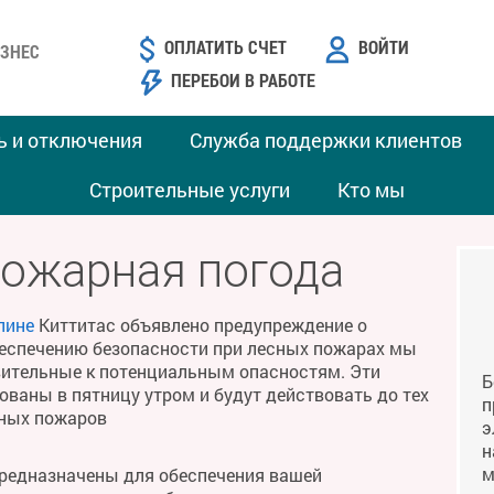
ОПЛАТИТЬ СЧЕТ
ВОЙТИ
ЗНЕС
ПЕРЕБОИ В РАБОТЕ
ь и отключения
Служба поддержки клиентов
Строительные услуги
Кто мы
пожарная погода
лине
Киттитас объявлено предупреждение о
беспечению безопасности при лесных пожарах мы
твительные к потенциальным опасностям. Эти
Б
ваны в пятницу утром и будут действовать до тех
п
сных пожаров
э
н
м
предназначены для обеспечения вашей