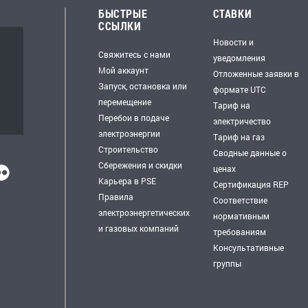
БЫСТРЫЕ
СТАВКИ
ССЫЛКИ
Новости и
Свяжитесь с нами
уведомления
Мой аккаунт
Отложенные заявки в
Запуск, остановка или
формате UTC
перемещение
Тариф на
Перебои в подаче
электричество
электроэнергии
Тариф на газ
Строительство
Сводные данные о
Сбережения и скидки
ценах
Карьера в PSE
Сертификация REP
Правила
Соответствие
электроэнергетических
нормативным
и газовых компаний
требованиям
Консультативные
группы