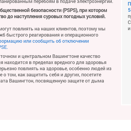
планированным перебоям в подаче электроэнергии.
П
общественной безопасности (PSPS), при котором
5
п
во до наступления суровых погодных условий.
С
и
огут повлиять на наших клиентов, поэтому мы
жб быстрого реагирования и операционного
формацию или сообщить об отключении
PSE.
сточном и центральном Вашингтоне качество
мя находится в пределах вредного для здоровья
рьезно повлиять на здоровье, особенно людей из
о том, как защитить себя и других, посетите
тата Вашингтон, посвященную защите от дыма