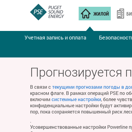
ЖИЛОЙ
БИ
Учетная запись и оплата
Безопасност
ПОЖАРНАЯ ПОГОДА
Прогнозируется 
В связи с
текущими прогнозами погоды в до
красном флаге. В рамках операций PSE по о
включим
системные настройки
, более чувс
конфиденциальные настройки будут активиро
пор, пока сохраняется повышенный риск ле
.
Усовершенствованные настройки Powerline 