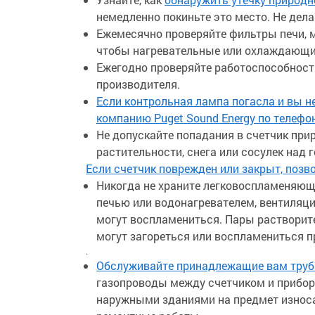
немедленно покиньте это место. Не дела
Ежемесячно проверяйте фильтры печи, м
чтобы нагревательные или охлаждающие
Ежегодно проверяйте работоспособност
производителя.
Если контрольная лампа погасла и вы не
компанию Puget Sound Energy по телефон
Не допускайте попадания в счетчик прир
растительности, снега или сосулек над 
Если счетчик поврежден или закрыт, позво
Никогда не храните легковоспламеняющ
печью или водонагревателем, вентиляц
могут воспламениться. Пары растворител
могут загореться или воспламениться п
.
Обслуживайте принадлежащие вам труб
газопроводы между счетчиком и прибо
наружными зданиями на предмет износа