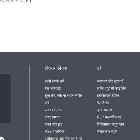
क्विक लिंक्स
दरें
हमसे संपर्क करें
समाचार और सूचनाएँ
मेरा अकाउंट
लंबित यूटीसी फाइलिंग
शुरू करें, रुकें या स्थानांतरित
इलेक्ट्रिक टैरिफ
करें
गैस टैरिफ़
पावर आउटेज
मूल्य सारांश
कंस्ट्रक्शन
REP प्रमाणीकरण
बचत और छूट
विनियामक अनुपालन
PSE में करियर
सलाहकार समूह
इलेक्ट्रिक और गैस कंपनी के