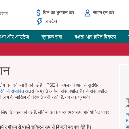
बिल का भुगतान करें
साइन इन करें
यवसाय
आउटेज
रक्षा और आउटेज
ग्राहक सेवा
दक्षता और हरित विकल्प
मान
लैग चेतावनी जारी की गई है। PSE के जंगल की आग से सुरक्षित
ेंगे जो संभावित
खतरों के प्रति अधिक संवेदनशील हैं। ये संवेदनशील
ी आग के जोखिम की स्थिति बनी रहती है, तब तक प्रभावी
स
अ
के लिए डिज़ाइन की गई हैं, लेकिन उनके परिणामस्वरूप अनियोजित पावर
स
5
प
ंभीर मौसम से पहले सक्रिय रूप से बिजली बंद कर देते हैं।