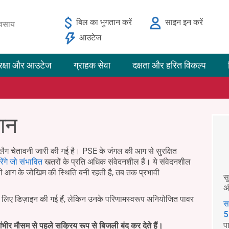
बिल का भुगतान करें
साइन इन करें
यवसाय
आउटेज
रक्षा और आउटेज
ग्राहक सेवा
दक्षता और हरित विकल्प
मान
लैग चेतावनी जारी की गई है। PSE के जंगल की आग से सुरक्षित
ेंगे जो संभावित
खतरों के प्रति अधिक संवेदनशील हैं। ये संवेदनशील
ी आग के जोखिम की स्थिति बनी रहती है, तब तक प्रभावी
स
अ
के लिए डिज़ाइन की गई हैं, लेकिन उनके परिणामस्वरूप अनियोजित पावर
स
5
प
ंभीर मौसम से पहले सक्रिय रूप से बिजली बंद कर देते हैं।