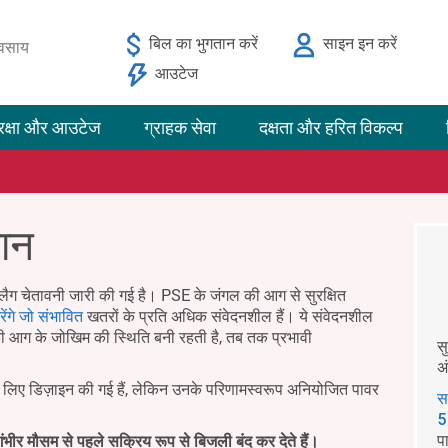
बिल का भुगतान करें
साइन इन करें
यवसाय
आउटेज
रक्षा और आउटेज
ग्राहक सेवा
दक्षता और हरित विकल्प
मान
लैग चेतावनी जारी की गई है। PSE के जंगल की आग से सुरक्षित
ेंगे जो संभावित
खतरों के प्रति अधिक संवेदनशील हैं। ये संवेदनशील
ी आग के जोखिम की स्थिति बनी रहती है, तब तक प्रभावी
स
अ
के लिए डिज़ाइन की गई हैं, लेकिन उनके परिणामस्वरूप अनियोजित पावर
स
5
प
ंभीर मौसम से पहले सक्रिय रूप से बिजली बंद कर देते हैं।