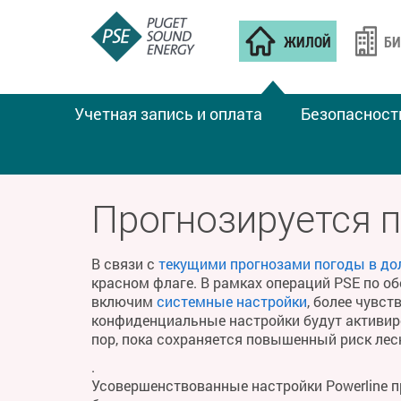
ЖИЛОЙ
БИ
Учетная запись и оплата
Безопасност
ПОЖАРНАЯ ПОГОДА
Прогнозируется 
В связи с
текущими прогнозами погоды в до
красном флаге. В рамках операций PSE по о
включим
системные настройки
, более чувс
конфиденциальные настройки будут активиро
пор, пока сохраняется повышенный риск ле
.
Усовершенствованные настройки Powerline 