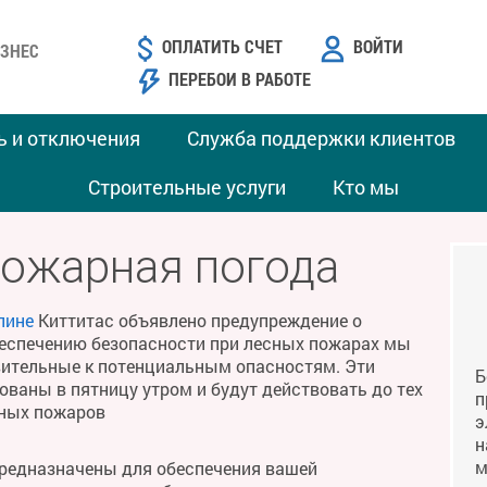
ОПЛАТИТЬ СЧЕТ
ВОЙТИ
ЗНЕС
ПЕРЕБОИ В РАБОТЕ
ь и отключения
Служба поддержки клиентов
Строительные услуги
Кто мы
пожарная погода
лине
Киттитас объявлено предупреждение о
беспечению безопасности при лесных пожарах мы
твительные к потенциальным опасностям. Эти
Б
ваны в пятницу утром и будут действовать до тех
п
сных пожаров
э
н
м
предназначены для обеспечения вашей