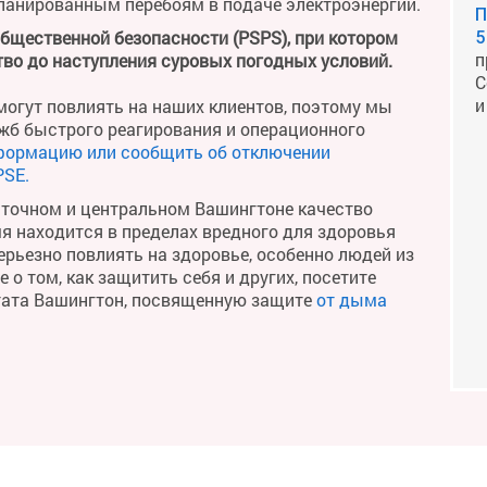
планированным перебоям в подаче электроэнергии.
П
общественной безопасности (PSPS), при котором
5
п
во до наступления суровых погодных условий.
С
и
огут повлиять на наших клиентов, поэтому мы
жб быстрого реагирования и операционного
формацию или сообщить об отключении
PSE.
сточном и центральном Вашингтоне качество
мя находится в пределах вредного для здоровья
рьезно повлиять на здоровье, особенно людей из
о том, как защитить себя и других, посетите
тата Вашингтон, посвященную защите
от дыма