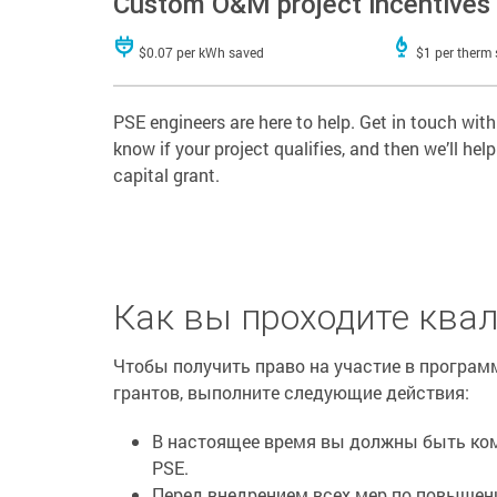
Custom O&M project incentives
$0.07 per kWh saved
$1 per therm
PSE engineers are here to help. Get in touch with
know if your project qualifies, and then we’ll h
capital grant.
Как вы проходите кв
Чтобы получить право на участие в прогр
грантов, выполните следующие действия:
В настоящее время вы должны быть ком
PSE.
Перед внедрением всех мер по повыше