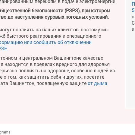
планированным перебоям в подаче электроэнергии.
П
общественной безопасности (PSPS), при котором
5
п
во до наступления суровых погодных условий.
С
и
огут повлиять на наших клиентов, поэтому мы
жб быстрого реагирования и операционного
формацию или сообщить об отключении
PSE.
сточном и центральном Вашингтоне качество
мя находится в пределах вредного для здоровья
рьезно повлиять на здоровье, особенно людей из
о том, как защитить себя и других, посетите
тата Вашингтон, посвященную защите
от дыма
ograms