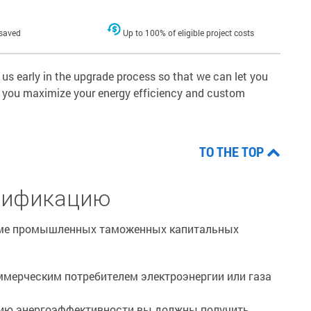
 saved
Up to 100% of eligible project costs
 us early in the upgrade process so that we can let you
elp you maximize your energy efficiency and custom
TO THE TOP
алификацию
амме промышленных таможенных капитальных
мерческим потребителем электроэнергии или газа
нию энергоэффективности вы должны получить