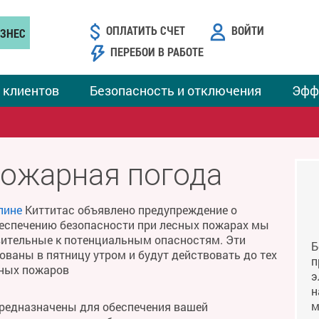
ОПЛАТИТЬ СЧЕТ
ВОЙТИ
ЗНЕС
ПЕРЕБОИ В РАБОТЕ
 клиентов
Безопасность и отключения
Эфф
пожарная погода
лине
Киттитас объявлено предупреждение о
беспечению безопасности при лесных пожарах мы
твительные к потенциальным опасностям. Эти
Б
ваны в пятницу утром и будут действовать до тех
п
сных пожаров
э
н
м
предназначены для обеспечения вашей