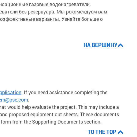
енсационные газовые водонагреватели,
еватели без резервуара. Мы рекомендуем вам
коэффективные варианты. Узнайте больше о
НА ВЕРШИНУ
pplication
. If you need assistance completing the
alem@pse.com
.
hat would help evaluate the project. This may include a
ta and proposed equipment cut sheets. These documents
n form from the Supporting Documents section.
TO THE TOP