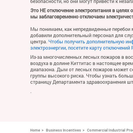
безопасности, но они могут привести к неза
Это НЕ отключение электропитания в целях 
мы заблаговременно отключаем электричест
Мы понимаем, как непредвиденные перебои м
добавили дополнительный персонал для слу
центра.
Чтобы получить дополнительную ин
электроэнергии, посетите карту отключений 
Из-за многочисленных лесных пожаров в во
воздуха в долине Киттитас в настоящее вре
диапазона. Дым от лесных пожаров может се
группы высокого риска. Чтобы узнать больше 
страницу Департамента здравоохранения ш
.
Home
Business Incentives
Commercial Industrial Pr