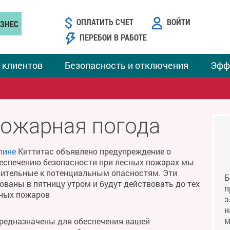
ОПЛАТИТЬ СЧЕТ
ВОЙТИ
ЗНЕС
ПЕРЕБОИ В РАБОТЕ
 клиентов
Безопасность и отключения
Эфф
пожарная погода
лине
Киттитас объявлено предупреждение о
беспечению безопасности при лесных пожарах мы
твительные к потенциальным опасностям. Эти
Б
ваны в пятницу утром и будут действовать до тех
п
сных пожаров
э
н
м
предназначены для обеспечения вашей