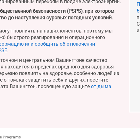
планированным перебоям в подаче электроэнергии.
П
общественной безопасности (PSPS), при котором
5
п
во до наступления суровых погодных условий.
С
и
огут повлиять на наших клиентов, поэтому мы
жб быстрого реагирования и операционного
формацию или сообщить об отключении
PSE.
сточном и центральном Вашингтоне качество
мя находится в пределах вредного для здоровья
рьезно повлиять на здоровье, особенно людей из
о том, как защитить себя и других, посетите
тата Вашингтон, посвященную защите
от дыма
te Programs