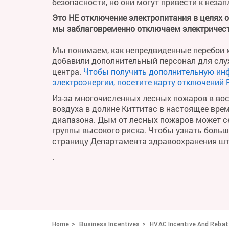
безопасности, но они могут привести к неза
Это НЕ отключение электропитания в целях 
мы заблаговременно отключаем электричест
Мы понимаем, как непредвиденные перебои м
добавили дополнительный персонал для слу
центра.
Чтобы получить дополнительную ин
электроэнергии, посетите карту отключений 
Из-за многочисленных лесных пожаров в во
воздуха в долине Киттитас в настоящее вре
диапазона. Дым от лесных пожаров может се
группы высокого риска. Чтобы узнать больше 
страницу Департамента здравоохранения ш
.
Home
Business Incentives
HVAC Incentive And Reba