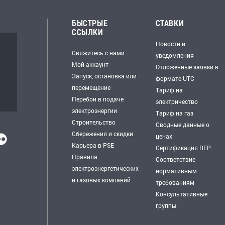
БЫСТРЫЕ
СТАВКИ
ССЫЛКИ
Новости и
Свяжитесь с нами
уведомления
Мой аккаунт
Отложенные заявки в
Запуск, остановка или
формате UTC
перемещение
Тариф на
Перебои в подаче
электричество
электроэнергии
Тариф на газ
Строительство
Сводные данные о
Сбережения и скидки
ценах
Карьера в PSE
Сертификация REP
Правила
Соответствие
электроэнергетических
нормативным
и газовых компаний
требованиям
Консультативные
группы