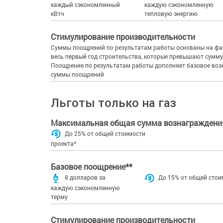
каждый сэкономленный
каждую сэкономленную
кВтч
тепловую энергию
Стимулирование производительности
Суммы поощрений по результатам работы основаны на фак
весь первый год строительства, которые превышают сумм
Поощрение по результатам работы дополняет базовое во
суммы поощрений
Льготы только на газ
Максимальная общая сумма вознаграждени
До 25% от общей стоимости
проекта*
Базовое поощрение**
8 долларов за
До 15% от общей стои
каждую сэкономленную
терму
Стимулирование производительности