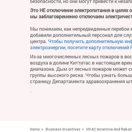
безопасности, но они могут привести к неза
Это НЕ отключение электропитания в целях 
мы заблаговременно отключаем электричест
Мы понимаем, как непредвиденные перебои м
добавили дополнительный персонал для слу
центра.
Чтобы получить дополнительную ин
электроэнергии, посетите карту отключений 
Из-за многочисленных лесных пожаров в во
воздуха в долине Киттитас в настоящее вре
диапазона. Дым от лесных пожаров может се
группы высокого риска. Чтобы узнать больше 
страницу Департамента здравоохранения ш
.
Home
Business Incentives
HVAC Incentive And Reba