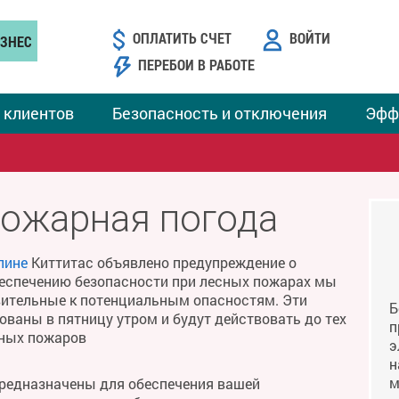
ОПЛАТИТЬ СЧЕТ
ВОЙТИ
ЗНЕС
ПЕРЕБОИ В РАБОТЕ
 клиентов
Безопасность и отключения
Эфф
пожарная погода
лине
Киттитас объявлено предупреждение о
беспечению безопасности при лесных пожарах мы
твительные к потенциальным опасностям. Эти
Б
ваны в пятницу утром и будут действовать до тех
п
сных пожаров
э
н
м
предназначены для обеспечения вашей