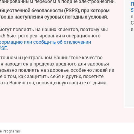
планированным перебоям в подаче электроэнергии.
П
общественной безопасности (PSPS), при котором
5
п
во до наступления суровых погодных условий.
С
и
огут повлиять на наших клиентов, поэтому мы
жб быстрого реагирования и операционного
формацию или сообщить об отключении
PSE.
сточном и центральном Вашингтоне качество
мя находится в пределах вредного для здоровья
рьезно повлиять на здоровье, особенно людей из
о том, как защитить себя и других, посетите
тата Вашингтон, посвященную защите от дыма
te Programs