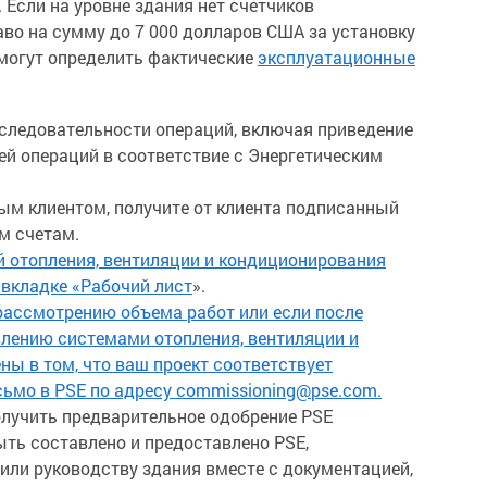
 Если на уровне здания нет счетчиков
аво на сумму до 7 000 долларов США за установку
омогут определить фактические
эксплуатационные
следовательности операций, включая приведение
й операций в соответствие с Энергетическим
ым клиентом, получите от клиента подписанный
м счетам.
й отопления, вентиляции и кондиционирования
 вкладке «Рабочий лист
».
рассмотрению объема работ или если после
влению системами отопления, вентиляции и
ны в том, что ваш проект соответствует
сьмо в PSE по адресу commissioning@pse.com.
лучить предварительное одобрение PSE
ть составлено и предоставлено PSE,
или руководству здания вместе с документацией,