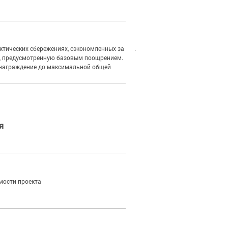
тических сбережениях, сэкономленных за
.
у, предусмотренную базовым поощрением.
знаграждение до максимальной общей
я
мости проекта