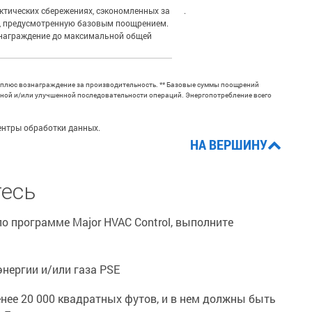
тических сбережениях, сэкономленных за
.
у, предусмотренную базовым поощрением.
знаграждение до максимальной общей
плюс вознаграждение за производительность. ** Базовые суммы поощрений
нной и/или улучшенной последовательности операций. Энергопотребление всего
центры обработки данных.
НА ВЕРШИНУ
есь
о программе Major HVAC Control, выполните
нергии и/или газа PSE
нее 20 000 квадратных футов, и в нем должны быть