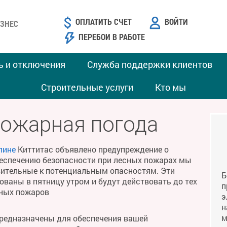
ОПЛАТИТЬ СЧЕТ
ВОЙТИ
ЗНЕС
ПЕРЕБОИ В РАБОТЕ
ь и отключения
Служба поддержки клиентов
Строительные услуги
Кто мы
пожарная погода
лине
Киттитас объявлено предупреждение о
беспечению безопасности при лесных пожарах мы
твительные к потенциальным опасностям. Эти
Б
ваны в пятницу утром и будут действовать до тех
п
сных пожаров
э
н
м
предназначены для обеспечения вашей