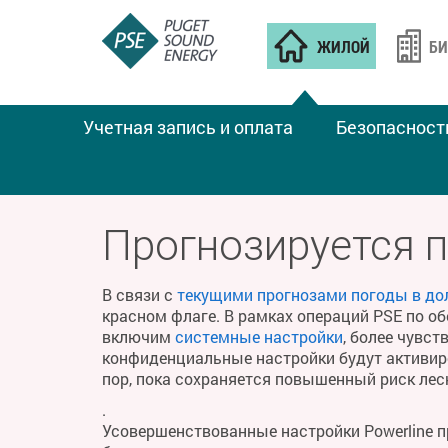
ЖИЛОЙ
БИ
Учетная запись и оплата
Безопасност
ПОЖАРНАЯ ПОГОДА
Прогнозируется 
В связи с
текущими прогнозами погоды в до
красном флаге. В рамках операций PSE по о
включим
системные настройки
, более чувс
конфиденциальные настройки будут активиро
пор, пока сохраняется повышенный риск ле
.
Усовершенствованные настройки Powerline 