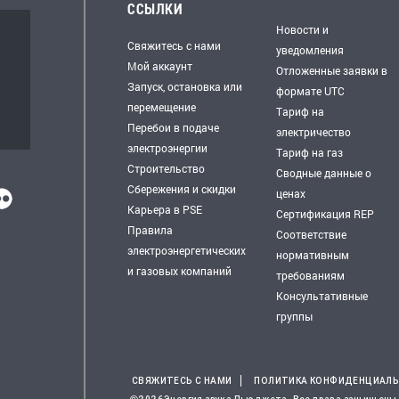
ССЫЛКИ
Новости и
Свяжитесь с нами
уведомления
Мой аккаунт
Отложенные заявки в
Запуск, остановка или
формате UTC
перемещение
Тариф на
Перебои в подаче
электричество
электроэнергии
Тариф на газ
Строительство
Сводные данные о
Сбережения и скидки
ценах
Карьера в PSE
Сертификация REP
Правила
Соответствие
электроэнергетических
нормативным
и газовых компаний
требованиям
Консультативные
группы
СВЯЖИТЕСЬ С НАМИ
ПОЛИТИКА КОНФИДЕНЦИАЛ