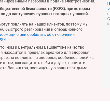
планированным перебоям в подаче электроэнергии.
П
общественной безопасности (PSPS), при котором
5
п
во до наступления суровых погодных условий.
С
и
огут повлиять на наших клиентов, поэтому мы
жб быстрого реагирования и операционного
формацию или сообщить об отключении
PSE.
сточном и центральном Вашингтоне качество
мя находится в пределах вредного для здоровья
рьезно повлиять на здоровье, особенно людей из
о том, как защитить себя и других, посетите
тата Вашингтон, посвященную защите от дыма