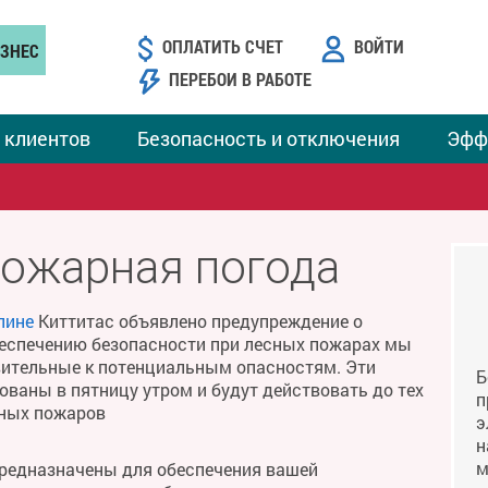
ОПЛАТИТЬ СЧЕТ
ВОЙТИ
ЗНЕС
ПЕРЕБОИ В РАБОТЕ
 клиентов
Безопасность и отключения
Эфф
пожарная погода
лине
Киттитас объявлено предупреждение о
беспечению безопасности при лесных пожарах мы
твительные к потенциальным опасностям. Эти
Б
ваны в пятницу утром и будут действовать до тех
п
сных пожаров
э
н
м
предназначены для обеспечения вашей