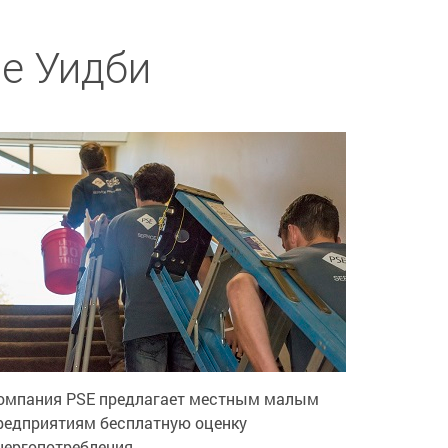
ве Уидби
омпания PSE предлагает местным малым
редприятиям бесплатную оценку
нергопотребления.