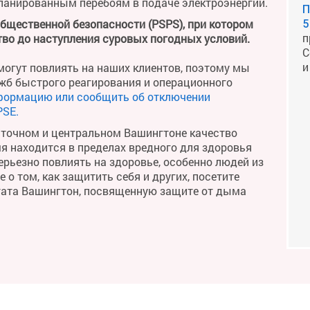
планированным перебоям в подаче электроэнергии.
П
общественной безопасности (PSPS), при котором
5
п
во до наступления суровых погодных условий.
С
и
огут повлиять на наших клиентов, поэтому мы
жб быстрого реагирования и операционного
формацию или сообщить об отключении
PSE.
сточном и центральном Вашингтоне качество
мя находится в пределах вредного для здоровья
рьезно повлиять на здоровье, особенно людей из
о том, как защитить себя и других, посетите
тата Вашингтон, посвященную защите от дыма