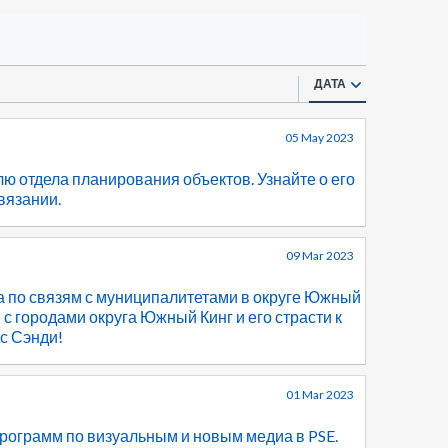
ДАТА
05 May 2023
ю отдела планирования объектов. Узнайте о его
 вязании.
09 Mar 2023
 по связям с муниципалитетами в округе Южный
е с городами округа Южный Кинг и его страсти к
с Сэнди!
01 Mar 2023
рограмм по визуальным и новым медиа в PSE.