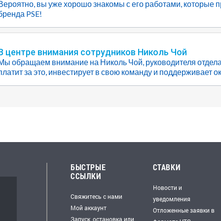
Вероятно, вы уже хорошо знакомы с его работами, которые 
бренда PSE!
В центре внимания сотрудников Николь Чой
Мы обращаем внимание на Николь Чой, руководителя отдела 
платит за это, инвестирует в свою команду и поддерживает 
БЫСТРЫЕ
СТАВКИ
ССЫЛКИ
Новости и
Свяжитесь с нами
уведомления
Мой аккаунт
Отложенные заявки в
Запуск, остановка или