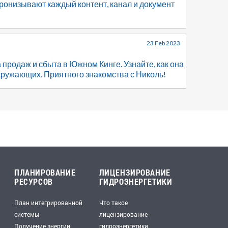
пронизывают каждый контент, канал и документ
23 Feb 2023
продаж и сбыта в Южном Кинге. Узнайте, как она
окружающих. Приятного знакомства с Николь!
ПЛАНИРОВАНИЕ
ЛИЦЕНЗИРОВАНИЕ
РЕСУРСОВ
ГИДРОЭНЕРГЕТИКИ
План интегрированной
Что такое
системы
лицензирование
Получение энергии
гидроэнергетики