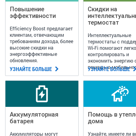
Повышение
Скидки на
эффективности
интеллектуаль
термостат
Efficiency Boost предлагает
клиентам, отвечающим
Интеллектуальные
требованиям дохода, более
термостаты с подд
высокие скидки на
Wi-Fi помогают легк
энергоэффективные
контролировать и
обновления.
экономить энергию 
помощью мобильно
УЗНАЙТЕ БОЛЬШЕ
УЗНАЙТЕ БОЛЬШЕ
приложения. Получи
скидку 75 долларов 
соответствующие м
Аккумуляторная
Помощь в утепл
батарея
дома
Аккумуляторы могут
Узнайте, имеете ли 