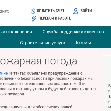
ОПЛАТИТЬ СЧЕТ
ВОЙТИ
ЗНЕС
ПЕРЕБОИ В РАБОТЕ
ь и отключения
Служба поддержки клиентов
Строительные услуги
Кто мы
пожарная погода
лине
Киттитас объявлено предупреждение о
беспечению безопасности при лесных пожарах мы
твительные к потенциальным опасностям. Эти
Б
ваны в пятницу утром и будут действовать до тех
п
сных пожаров
э
н
м
предназначены для обеспечения вашей