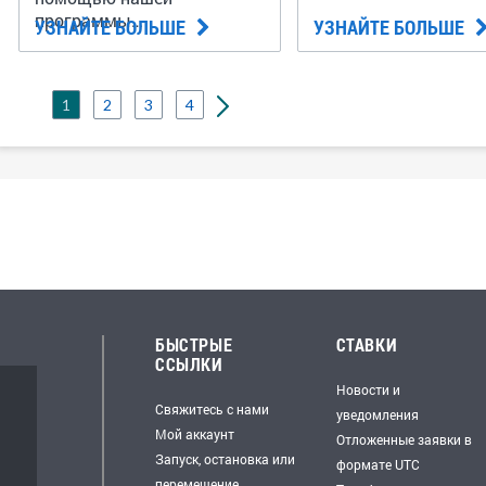
программы
УЗНАЙТЕ БОЛЬШЕ
УЗНАЙТЕ БОЛЬШЕ
дисконтирования счетов.
Прежде чем подавать
заявку, узнайте,
1
2
3
4
соответствуете ли вы
критериям.
БЫСТРЫЕ
СТАВКИ
ССЫЛКИ
Новости и
Свяжитесь с нами
уведомления
Мой аккаунт
Отложенные заявки в
Запуск, остановка или
формате UTC
перемещение