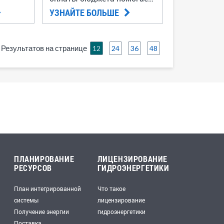
избежать высоких счетов в
УЗНАЙТЕ БОЛЬШЕ
зимние отопительные
месяцы.
Результатов на странице
12
24
36
48
ПЛАНИРОВАНИЕ
ЛИЦЕНЗИРОВАНИЕ
РЕСУРСОВ
ГИДРОЭНЕРГЕТИКИ
План интегрированной
Что такое
системы
лицензирование
Получение энергии
гидроэнергетики
Поставка