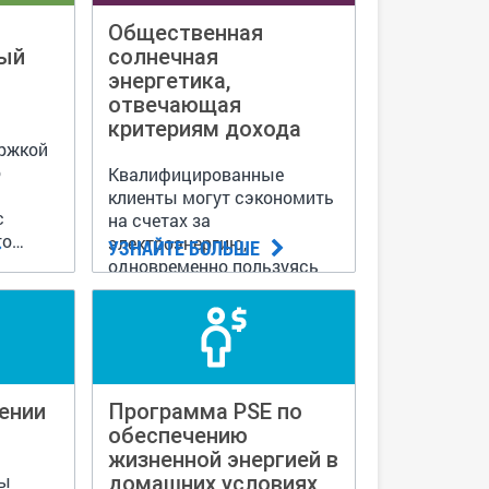
Общественная
ный
солнечная
энергетика,
отвечающая
критериям дохода
ержкой
о
Квалифицированные
клиенты могут сэкономить
с
на счетах за
го
электроэнергию,
УЗНАЙТЕ БОЛЬШЕ
те
одновременно пользуясь
на
преимуществами 100%
одели.
местной солнечной
энергии.
ении
Программа PSE по
обеспечению
жизненной энергией в
вы
домашних условиях