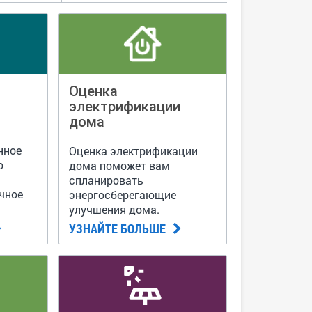
Оценка
электрификации
дома
т
нное
Оценка электрификации
о
дома поможет вам
спланировать
чное
энергосберегающие
улучшения дома.
на
УЗНАЙТЕ БОЛЬШЕ