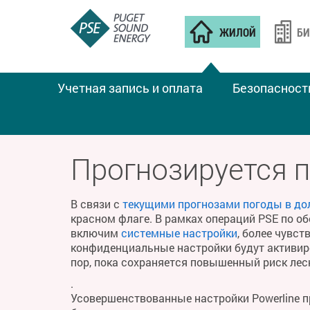
ЖИЛОЙ
БИ
Учетная запись и оплата
Безопасност
ПОЖАРНАЯ ПОГОДА
Прогнозируется 
В связи с
текущими прогнозами погоды в до
красном флаге. В рамках операций PSE по о
включим
системные настройки
, более чувс
конфиденциальные настройки будут активиро
пор, пока сохраняется повышенный риск ле
.
Усовершенствованные настройки Powerline 