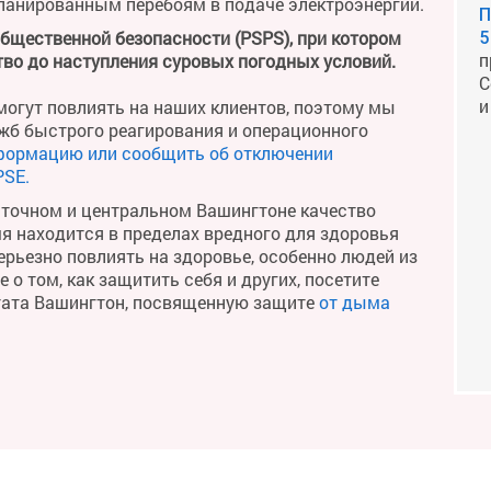
планированным перебоям в подаче электроэнергии.
П
общественной безопасности (PSPS), при котором
5
п
во до наступления суровых погодных условий.
С
и
огут повлиять на наших клиентов, поэтому мы
жб быстрого реагирования и операционного
формацию или сообщить об отключении
PSE.
сточном и центральном Вашингтоне качество
мя находится в пределах вредного для здоровья
рьезно повлиять на здоровье, особенно людей из
о том, как защитить себя и других, посетите
тата Вашингтон, посвященную защите
от дыма