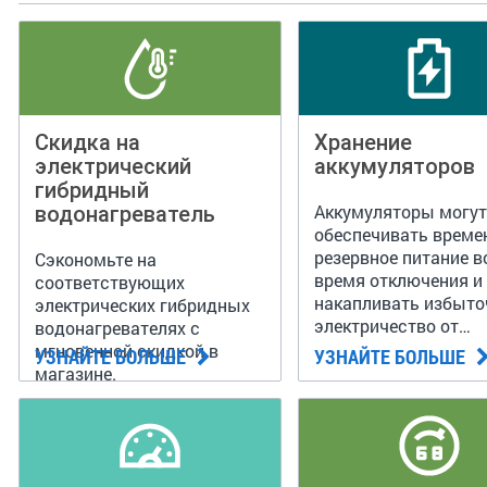
Скидка на
Хранение
электрический
аккумуляторов
гибридный
водонагреватель
Аккумуляторы могу
обеспечивать време
резервное питание в
Сэкономьте на
время отключения и
соответствующих
накапливать избыто
электрических гибридных
электричество от
водонагревателях с
солнечных батарей 
мгновенной скидкой в
УЗНАЙТЕ БОЛЬШЕ
УЗНАЙТЕ БОЛЬШЕ
крыше.
магазине.