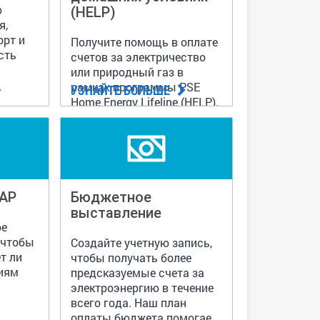
ю
(HELP)
я,
рт и
Получите помощь в оплате
сть
счетов за электричество
или природный газ в
рамках программы PSE
УЗНАЙТЕ БОЛЬШЕ
Home Energy Lifeline (HELP).
EAP
Бюджетное
выставление
ое
 чтобы
Создайте учетную запись,
т ли
чтобы получать более
иям
предсказуемые счета за
электроэнергию в течение
всего года. Наш план
оплаты бюджета помогает