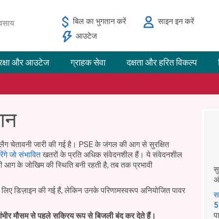
बिल का भुगतान करें
साइन इन करें
यवसाय
आउटेज
रक्षा और आउटेज
ग्राहक सेवा
दक्षता और हरित विकल्प
मान
लैग चेतावनी जारी की गई है। PSE के जंगल की आग से सुरक्षित
ेंगे जो संभावित
खतरों के प्रति अधिक संवेदनशील हैं। ये संवेदनशील
ी आग के जोखिम की स्थिति बनी रहती है, तब तक प्रभावी
स
अ
के लिए डिज़ाइन की गई हैं, लेकिन उनके परिणामस्वरूप अनियोजित पावर
स
5
प
ंभीर मौसम से पहले सक्रिय रूप से बिजली बंद कर देते हैं।