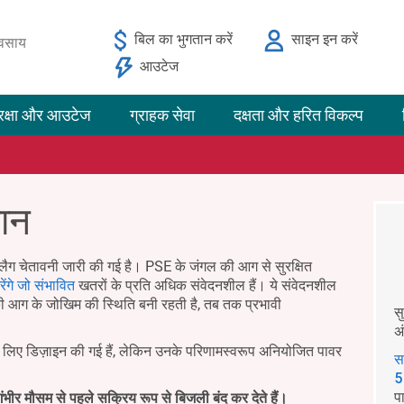
बिल का भुगतान करें
साइन इन करें
यवसाय
आउटेज
रक्षा और आउटेज
ग्राहक सेवा
दक्षता और हरित विकल्प
मान
लैग चेतावनी जारी की गई है। PSE के जंगल की आग से सुरक्षित
ेंगे जो संभावित
खतरों के प्रति अधिक संवेदनशील हैं। ये संवेदनशील
ी आग के जोखिम की स्थिति बनी रहती है, तब तक प्रभावी
स
अ
के लिए डिज़ाइन की गई हैं, लेकिन उनके परिणामस्वरूप अनियोजित पावर
स
5
प
ंभीर मौसम से पहले सक्रिय रूप से बिजली बंद कर देते हैं।