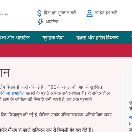
बिल का भुगतान करें
साइन इन करें
यवसाय
आउटेज
रक्षा और आउटेज
ग्राहक सेवा
दक्षता और हरित विकल्प
मान
लैग चेतावनी जारी की गई है। PSE के जंगल की आग से सुरक्षित
ेंगे जो संभावित
खतरों के प्रति अधिक संवेदनशील हैं। ये संवेदनशील
ी आग के जोखिम की स्थिति बनी रहती है, तब तक प्रभावी
स
अ
के लिए डिज़ाइन की गई हैं, लेकिन उनके परिणामस्वरूप अनियोजित पावर
स
5
प
ंभीर मौसम से पहले सक्रिय रूप से बिजली बंद कर देते हैं।