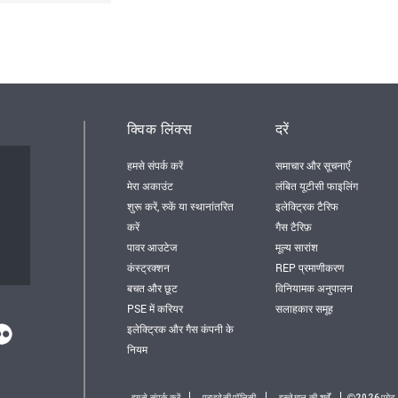
क्विक लिंक्स
दरें
हमसे संपर्क करें
समाचार और सूचनाएँ
मेरा अकाउंट
लंबित यूटीसी फाइलिंग
शुरू करें, रुकें या स्थानांतरित
इलेक्ट्रिक टैरिफ
करें
गैस टैरिफ़
पावर आउटेज
मूल्य सारांश
कंस्ट्रक्शन
REP प्रमाणीकरण
बचत और छूट
विनियामक अनुपालन
PSE में करियर
सलाहकार समूह
इलेक्ट्रिक और गैस कंपनी के
नियम
हमसे संपर्क करें
प्राइवेसी पॉलिसी
इस्तेमाल की शर्तें
2026पुगेट स