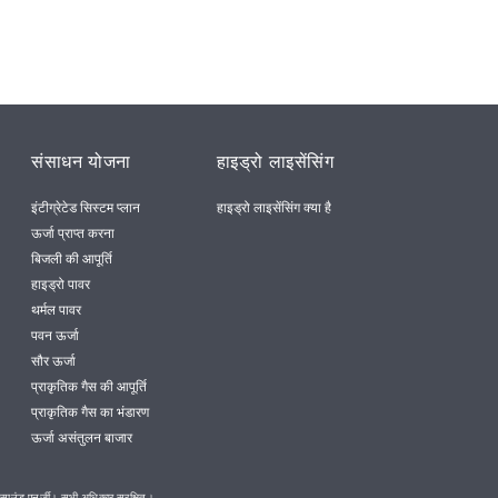
संसाधन योजना
हाइड्रो लाइसेंसिंग
इंटीग्रेटेड सिस्टम प्लान
हाइड्रो लाइसेंसिंग क्या है
ऊर्जा प्राप्त करना
बिजली की आपूर्ति
हाइड्रो पावर
थर्मल पावर
पवन ऊर्जा
सौर ऊर्जा
प्राकृतिक गैस की आपूर्ति
प्राकृतिक गैस का भंडारण
ऊर्जा असंतुलन बाजार
ाउंड एनर्जी। सभी अधिकार सुरक्षित।