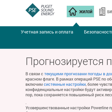
ЖИЛОЙ
БИ
Учетная запись и оплата
Безопасност
ПОЖАРНАЯ ПОГОДА
Прогнозируется 
В связи с
текущими прогнозами погоды в до
красном флаге. В рамках операций PSE по о
включим
системные настройки
, более чувс
конфиденциальные настройки будут активиро
пор, пока сохраняется повышенный риск ле
.
Усовершенствованные настройки Powerline 