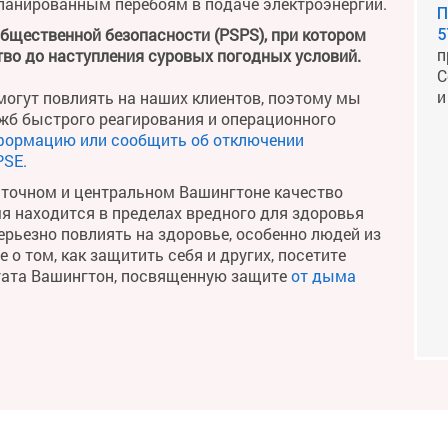
планированным перебоям в подаче электроэнергии.
П
общественной безопасности (PSPS), при котором
5
п
во до наступления суровых погодных условий.
С
и
огут повлиять на наших клиентов, поэтому мы
жб быстрого реагирования и операционного
формацию или сообщить об отключении
PSE.
сточном и центральном Вашингтоне качество
мя находится в пределах вредного для здоровья
рьезно повлиять на здоровье, особенно людей из
о том, как защитить себя и других, посетите
тата Вашингтон, посвященную защите
от дыма