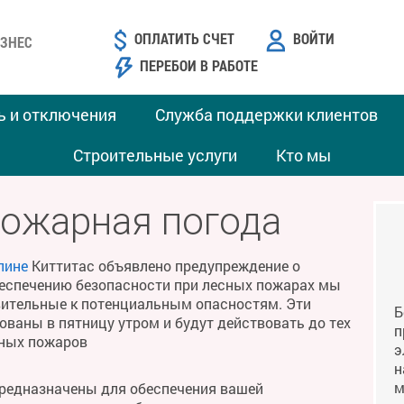
ОПЛАТИТЬ СЧЕТ
ВОЙТИ
ЗНЕС
ПЕРЕБОИ В РАБОТЕ
ь и отключения
Служба поддержки клиентов
Строительные услуги
Кто мы
пожарная погода
лине
Киттитас объявлено предупреждение о
беспечению безопасности при лесных пожарах мы
твительные к потенциальным опасностям. Эти
Б
ваны в пятницу утром и будут действовать до тех
п
сных пожаров
э
н
м
предназначены для обеспечения вашей