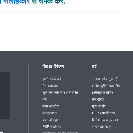
जा सलाहकार
से संपर्क करें.
क्विक लिंक्स
दरें
हमसे संपर्क करें
समाचार और सूचनाएँ
मेरा अकाउंट
लंबित यूटीसी फाइलिंग
शुरू करें, रुकें या स्थानांतरित
इलेक्ट्रिक टैरिफ
करें
गैस टैरिफ़
पावर आउटेज
मूल्य सारांश
कंस्ट्रक्शन
REP प्रमाणीकरण
बचत और छूट
विनियामक अनुपालन
PSE में करियर
सलाहकार समूह