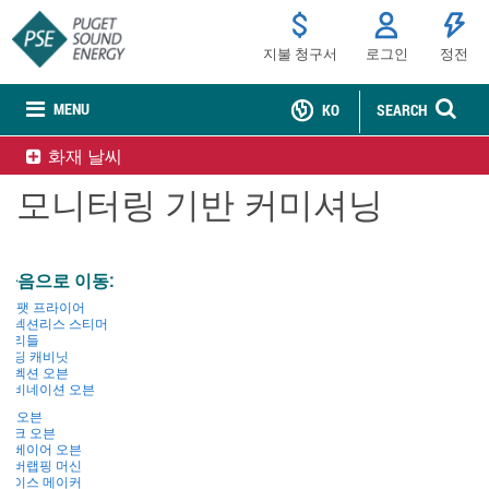
지불 청구서
로그인
정전
MENU
KO
SEARCH
화재 날씨
모니터링 기반 커미셔닝
다음으로 이동:
딥 팻 프라이어
커넥션리스 스티머
그리들
홀딩 캐비닛
컨벡션 오븐
콤비네이션 오븐
랙 오븐
데크 오븐
컨베이어 오븐
오버랩핑 머신
아이스 메이커