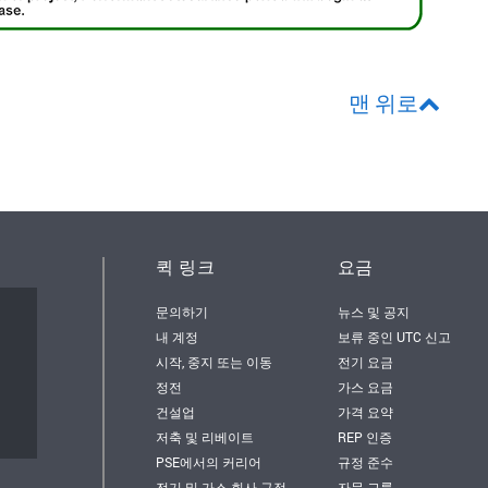
맨 위로
퀵 링크
요금
문의하기
뉴스 및 공지
서
내 계정
보류 중인 UTC 신고
시작, 중지 또는 이동
전기 요금
정전
가스 요금
건설업
가격 요약
저축 및 리베이트
REP 인증
PSE에서의 커리어
규정 준수
전기 및 가스 회사 규정
자문 그룹