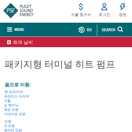
지불 청구서
로그인
정전
MENU
KO
SEARCH
화재 날씨
패키지형 터미널 히트 펌프
다음으로 이동:
딥 팻 프라이어
커넥션리스 스티머
그리들
홀딩 캐비닛
컨벡션 오븐
콤비네이션 오븐
랙 오븐
데크 오븐
컨베이어 오븐