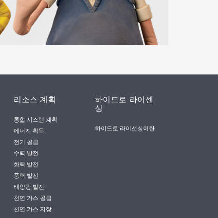
리소스 계획
하이드로 라이센
싱
통합 시스템 계획
하이드로 라이선싱이란
에너지 획득
전기 공급
수력 발전
화력 발전
풍력 발전
태양광 발전
천연 가스 공급
천연 가스 저장