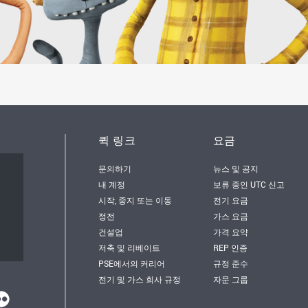
퀵 링크
요금
문의하기
뉴스 및 공지
서
내 계정
보류 중인 UTC 신고
시작, 중지 또는 이동
전기 요금
정전
가스 요금
건설업
가격 요약
저축 및 리베이트
REP 인증
PSE에서의 커리어
규정 준수
전기 및 가스 회사 규정
자문 그룹