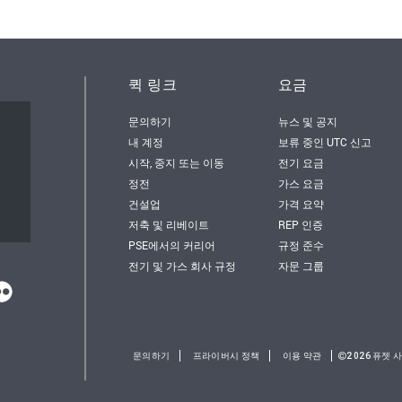
퀵 링크
요금
문의하기
뉴스 및 공지
서
내 계정
보류 중인 UTC 신고
시작, 중지 또는 이동
전기 요금
정전
가스 요금
건설업
가격 요약
저축 및 리베이트
REP 인증
PSE에서의 커리어
규정 준수
전기 및 가스 회사 규정
자문 그룹
문의하기
프라이버시 정책
이용 약관
2026퓨젯 