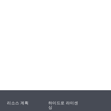
리소스 계획
하이드로 라이센
싱