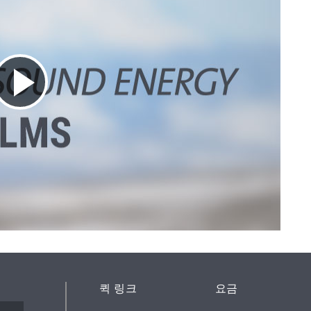
퀵 링크
요금