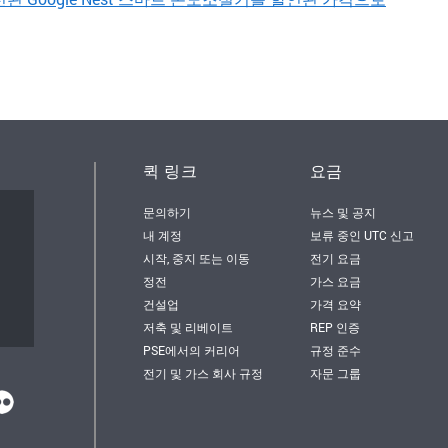
퀵 링크
요금
문의하기
뉴스 및 공지
서
내 계정
보류 중인 UTC 신고
시작, 중지 또는 이동
전기 요금
정전
가스 요금
건설업
가격 요약
저축 및 리베이트
REP 인증
PSE에서의 커리어
규정 준수
전기 및 가스 회사 규정
자문 그룹