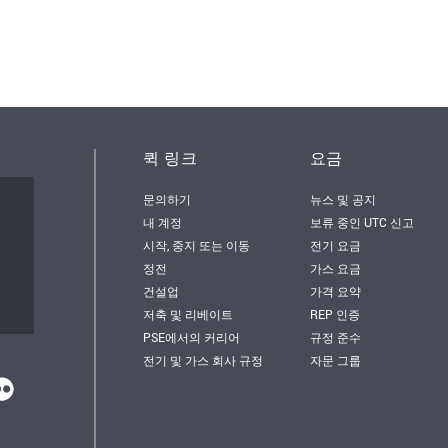
퀵 링크
요금
문의하기
뉴스 및 공지
서
내 계정
보류 중인 UTC 신고
시작, 중지 또는 이동
전기 요금
정전
가스 요금
건설업
가격 요약
저축 및 리베이트
REP 인증
PSE에서의 커리어
규정 준수
전기 및 가스 회사 규정
자문 그룹