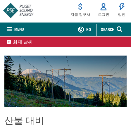
지불 청구서
로그인
정전
MENU
KO
SEARCH
화재 날씨
산불 대비