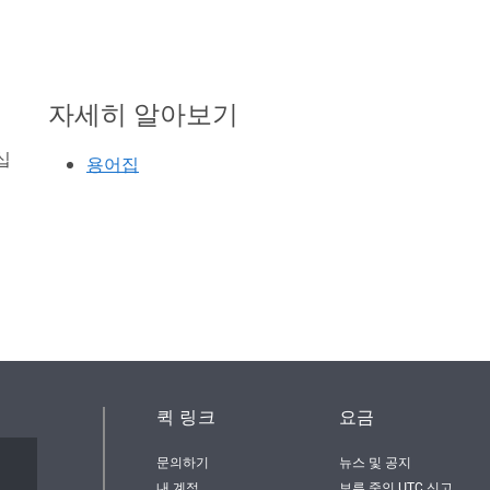
자세히 알아보기
십
용어집
퀵 링크
요금
문의하기
뉴스 및 공지
서
내 계정
보류 중인 UTC 신고