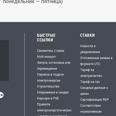
понедельник — пятница)
БЫСТРЫЕ
СТАВКИ
ССЫЛКИ
Новости и
Свяжитесь с нами
уведомления
Мой аккаунт
Отложенные заявки в
Запуск, остановка или
формате UTC
перемещение
Тариф на
Перебои в подаче
электричество
электроэнергии
Тариф на газ
Строительство
Сводные данные о
Сбережения и скидки
ценах
Карьера в PSE
Сертификация REP
Правила
Соответствие
электроэнергетических
нормативным