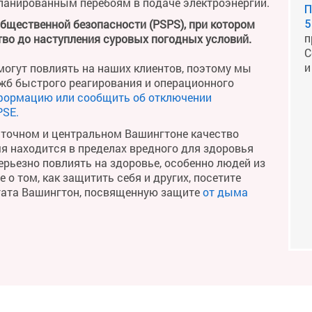
планированным перебоям в подаче электроэнергии.
П
общественной безопасности (PSPS), при котором
5
п
во до наступления суровых погодных условий.
С
и
огут повлиять на наших клиентов, поэтому мы
жб быстрого реагирования и операционного
формацию или сообщить об отключении
PSE.
сточном и центральном Вашингтоне качество
мя находится в пределах вредного для здоровья
рьезно повлиять на здоровье, особенно людей из
о том, как защитить себя и других, посетите
тата Вашингтон, посвященную защите
от дыма