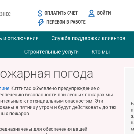
ОПЛАТИТЬ СЧЕТ
ВОЙТИ
ЗНЕС
ПЕРЕБОИ В РАБОТЕ
ь и отключения
Служба поддержки клиентов
Строительные услуги
Кто мы
пожарная погода
лине
Киттитас объявлено предупреждение о
беспечению безопасности при лесных пожарах мы
твительные к потенциальным опасностям. Эти
Б
ваны в пятницу утром и будут действовать до тех
п
сных пожаров
э
н
м
предназначены для обеспечения вашей