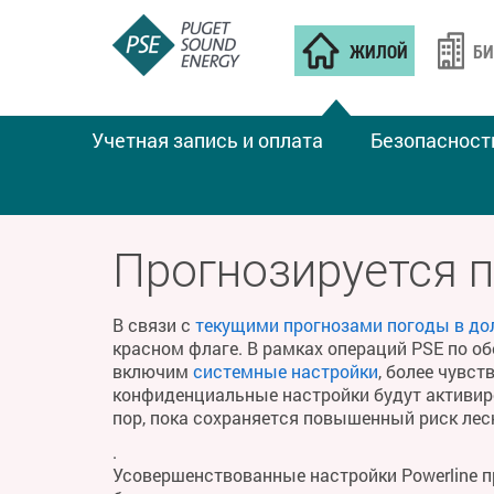
ЖИЛОЙ
БИ
Учетная запись и оплата
Безопасност
ПОЖАРНАЯ ПОГОДА
Прогнозируется 
В связи с
текущими прогнозами погоды в до
красном флаге. В рамках операций PSE по о
включим
системные настройки
, более чувс
конфиденциальные настройки будут активиро
пор, пока сохраняется повышенный риск ле
.
Усовершенствованные настройки Powerline 