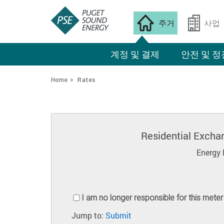
주거
사업
계정 및 결제
안전 및 정
Home
Rates
Residential Excha
Energy 
I am no longer responsible for this meter
Jump to:
Submit