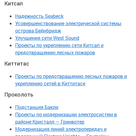
Китсап
Надежность Seabeck
Усовершенствование электрической системы
острова Бейнбридж
Улучшения сети West Sound
Проекты по укреплению сети Китсап и
предотвращению лесных пожаров
Киттитас
Проекты по предотвращению лесных пожаров и
укреплению сетей в Киттитасе
Проколоть
Подстанция Бакли
Проекты по модернизации электросистем в
районе Кристалл — Гринвотер
Модернизация линий электропередач и