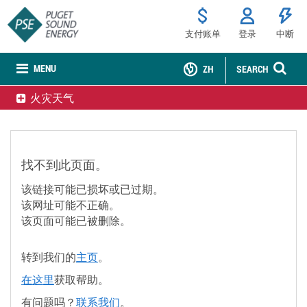
支付账单
登录
中断
MENU
ZH
SEARCH
火灾天气
找不到此页面。
该链接可能已损坏或已过期。
该网址可能不正确。
该页面可能已被删除。
转到我们的
。
主页
获取帮助。
在这里
有问题吗？
。
联系我们